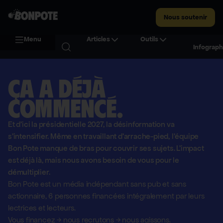
Nous soutenir
Menu
Articles
Outils
Infograph
Ça a déjà
commencé.
Et d'ici la présidentielle 2027, la désinformation va
s'intensifier. Même en travaillant d'arrache-pied, l'équipe
Bon Pote manque de bras pour couvrir ses sujets. L'impact
est déjà là, mais nous avons besoin de vous pour le
démultiplier.
Bon Pote est un média indépendant sans pub et sans
actionnaire,
6 personnes financées intégralement par leurs
lectrices et lecteurs.
Vous financez
→
nous recrutons
→
nous agissons.