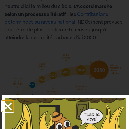
neutre d’ici le milieu du siècle.
L’Accord marche
selon un processus itératif
: les
Contributions
déterminées au niveau national
(NDCs) sont prévues
pour être de plus en plus ambitieuses, jusqu’à
atteindre la neutralité carbone d’ici 2050.
Source : https://www.wri.org/ndcs