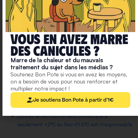
La justice climatique est l’un des éléments clefs de
l’Accord de Paris. En effet, l
a responsabilité des
émissions est commune, mais différenciée
:
l’Accord met en évidence que certains sont plus
Vous en avez marre
responsables que d’autres, et devront aider
deS caniculeS ?
financièrement les pays les plus démunis/touchés
par le changement climatique.
Marre de la chaleur et du mauvais
traitement du sujet dans les médias ?
Version longue
:
Soutenez Bon Pote si vous en avez les moyens,
on a besoin de vous pour nous renforcer et
5 ans après, peut-on dire que l’Accord de Paris
multiplier notre impact !
n’a servi à rien ?
COP26 : succès pour les uns, condamnation à
Je soutiens Bon Pote à partir d'1€
mort pour les autres
Limiter le réchauffement climatique à
seulement +2°C au lieu d’1.5°C est irresponsable