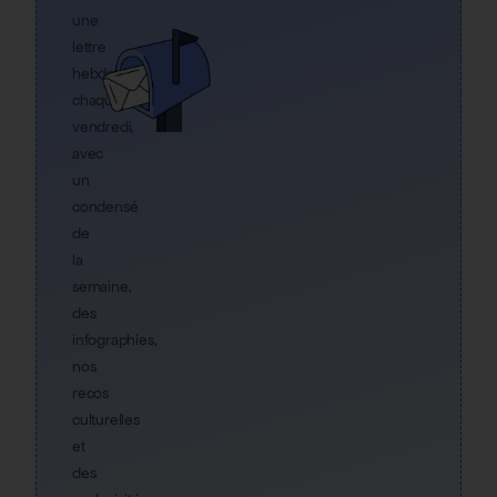
une
lettre
hebdo
chaque
vendredi,
avec
un
condensé
de
la
semaine,
des
infographies,
nos
recos
culturelles
et
des