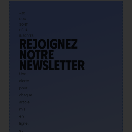
+30
000
SONT
DÉJÀ
INSCRITS
Rejoignez
notre
newsletter
Une
alerte
pour
chaque
article
mis
en
ligne,
et