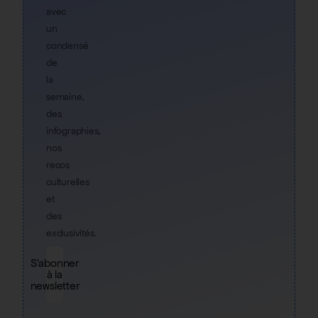
avec
un
condensé
de
la
semaine,
des
infographies,
nos
recos
culturelles
et
des
exclusivités.
S'abonner
à la
newsletter