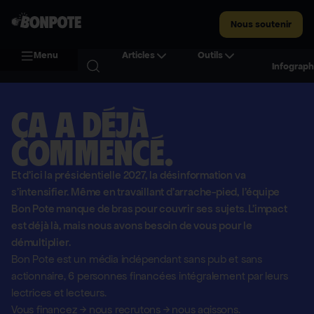
Nous soutenir
Menu
Articles
Outils
Infograph
Ça a déjà
commencé.
Et d'ici la présidentielle 2027, la désinformation va
s'intensifier. Même en travaillant d'arrache-pied, l'équipe
Bon Pote manque de bras pour couvrir ses sujets. L'impact
est déjà là, mais nous avons besoin de vous pour le
démultiplier.
Bon Pote est un média indépendant sans pub et sans
actionnaire,
6 personnes financées intégralement par leurs
lectrices et lecteurs.
Vous financez
→
nous recrutons
→
nous agissons.