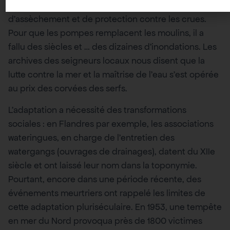
réguliers, reflète la lente acquisition des techniques
d’assèchement et de protection contre les crues.
Pour que les pompes remplacent les moulins, il a
fallu des siècles et … des dizaines d’inondations. Les
archives des seigneurs locaux nous disent que la
lutte contre la mer et la maîtrise de l’eau s’est opérée
au prix des corvées des serfs.
L’adaptation a nécessité des transformations
sociales : en Flandres par exemple, les associations
wateringues, en charge de l’entretien des
watergangs (ouvrages de drainages), datent du XIIe
siècle et ont laissé leur nom dans la toponymie.
Pourtant, encore dans une période récente, des
événements meurtriers ont rappelé les limites de
cette adaptation pluriséculaire. En 1953, une tempête
en mer du Nord provoqua près de 1800 victimes