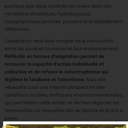
explique que deux sociétés qui vivent dans des
conditions climatiques, hydrologiques,
topographiques proches, puissent être radicalement
différentes.
L’adaptation rend ainsi compte de la coévolution
entre les sociétés humaines et leur environnement.
Réfléchir en termes d’adaptation permet de
restaurer la capacité d’action individuelle et
collective et de refuser le catastrophisme qui
légitime le fatalisme et l’attentisme
. Mais elle
nécessite aussi une mise en perspective des
conditions sociales, politiques
et
environnementales,
qui permettent cette action, et de bien regarder les
temporalités sur lesquelles elle se déploie et le prix à
payer.