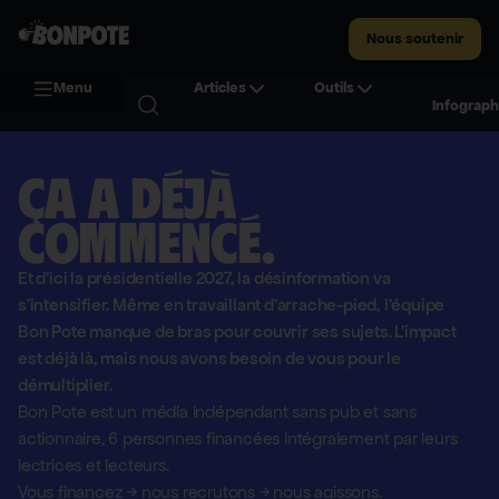
Nous soutenir
Menu
Articles
Outils
Infograph
Ça a déjà
commencé.
Et d'ici la présidentielle 2027, la désinformation va
s'intensifier. Même en travaillant d'arrache-pied, l'équipe
Bon Pote manque de bras pour couvrir ses sujets. L'impact
est déjà là, mais nous avons besoin de vous pour le
démultiplier.
Bon Pote est un média indépendant sans pub et sans
actionnaire,
6 personnes financées intégralement par leurs
lectrices et lecteurs.
Vous financez
→
nous recrutons
→
nous agissons.