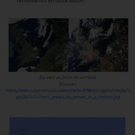
retrouveront en toute saison.
Du vert au brun en un mois
Source :
https://www.copernicus.eu/sites/default/files/images/media/hi
gh/397471-From_green_to_brown_in_a_month.jpg
+30