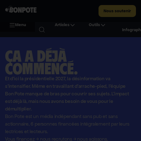
Nous soutenir
Menu
Articles
Outils
Infograph
Ça a déjà
commencé.
Et d'ici la présidentielle 2027, la désinformation va
s'intensifier. Même en travaillant d'arrache-pied, l'équipe
Bon Pote manque de bras pour couvrir ses sujets. L'impact
est déjà là, mais nous avons besoin de vous pour le
démultiplier.
Bon Pote est un média indépendant sans pub et sans
actionnaire,
6 personnes financées intégralement par leurs
lectrices et lecteurs.
Vous financez
→
nous recrutons
→
nous agissons.