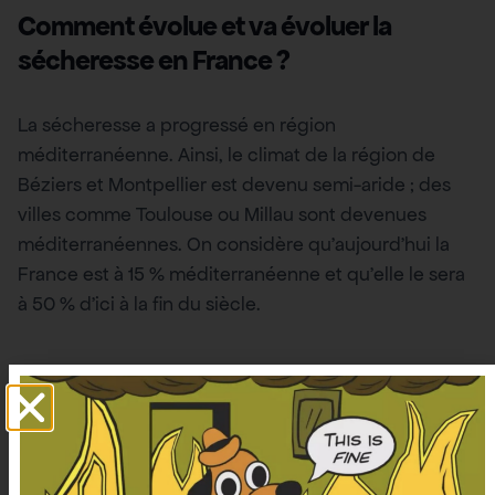
Comment évolue et va évoluer la
sécheresse en France ?
La sécheresse a progressé en région
méditerranéenne. Ainsi, le climat de la région de
Béziers et Montpellier est devenu semi-aride ; des
villes comme Toulouse ou Millau sont devenues
méditerranéennes. On considère qu’aujourd’hui la
France est à 15 % méditerranéenne et qu’elle le sera
à 50 % d’ici à la fin du siècle.