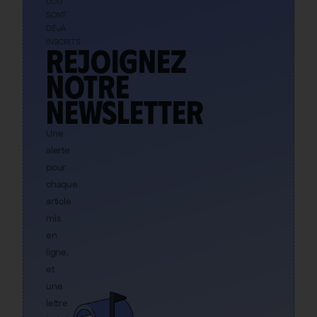
000
SONT
DÉJÀ
INSCRITS
Rejoignez
notre
newsletter
Une
alerte
pour
chaque
article
mis
en
ligne,
et
une
lettre