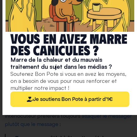
2/ Redirection de la responsabilité vers
l’individu
Vous en avez marre
Alors que l’utilisation de la technologie/iPhone/X est un
deS caniculeS ?
problème systémique, on pointe du doigt l’individu
Marre de la chaleur et du mauvais
et son hypocrisie. En d’autres termes, au lieu de faire
traitement du sujet dans les médias ?
porter la responsabilité au système et de
Soutenez Bon Pote si vous en avez les moyens,
comprendre le poids social de s’extraire de ce
on a besoin de vous pour nous renforcer et
dernier, on préfère faire porter la responsabilité sur
multiplier notre impact !
l’écolo et son iPhone.
Je soutiens Bon Pote à partir d'1€
Premièrement, ce n’est pas surprenant. Votre
interlocuteur préfèrera toujours
attaquer le messager
plutôt que le message
: