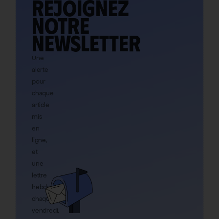
Rejoignez
notre
newsletter
Une
alerte
pour
chaque
article
mis
en
ligne,
et
une
lettre
hebdo
chaque
vendredi,