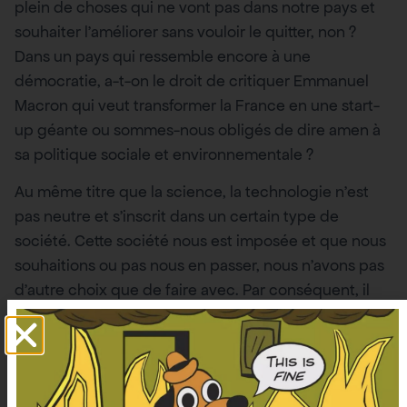
plein de choses qui ne vont pas dans notre pays et
souhaiter l’améliorer sans vouloir le quitter, non ?
Dans un pays qui ressemble encore à une
démocratie, a-t-on le droit de critiquer Emmanuel
Macron qui veut transformer la France en une start-
up géante ou sommes-nous obligés de dire amen à
sa politique sociale et environnementale ?
Au même titre que la science, la technologie n’est
pas neutre et s’inscrit dans un certain type de
société. Cette société nous est imposée et que nous
souhaitions ou pas nous en passer, nous n’avons pas
d’autre choix que de faire avec. Par conséquent, il
est indispensable d’avoir un regard critique sur tout
ce dont nous pouvons jouir si nous souhaitons
changer de système politique et tendre vers une
société soutenable.