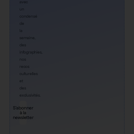
avec
un
condensé
de
la
semaine,
des
infographies,
nos
recos
culturelles
et
des
exclusivités.
S'abonner
à la
newsletter