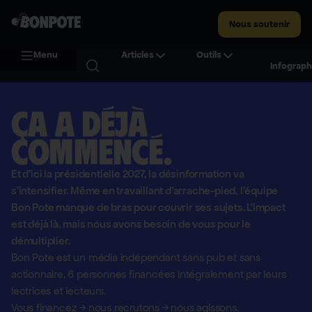
Nous soutenir
Menu
Articles
Outils
Infograph
Ça a déjà
commencé.
Et d'ici la présidentielle 2027, la désinformation va
s'intensifier. Même en travaillant d'arrache-pied, l'équipe
Bon Pote manque de bras pour couvrir ses sujets. L'impact
est déjà là, mais nous avons besoin de vous pour le
démultiplier.
Bon Pote est un média indépendant sans pub et sans
actionnaire,
6 personnes financées intégralement par leurs
lectrices et lecteurs.
Vous financez
→
nous recrutons
→
nous agissons.