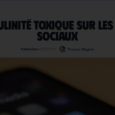
linité toxique sur le
sociaux
22/06/2021
Thomas Wagner
Publication :