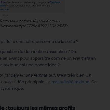
é son commentaire depuis. Source :
e/urn:li:activity:6772864799320625153/
 parler à une autre personne de la sorte ?
e question de domination masculine ? De
tre en avant pour apparaître comme un
vrai mâle
en
mme toxique est une bonne idée ?
i, j’ai déjà vu une femme qui
‘. C’est très bien. Un
ause l’idée principale : la
masculinité toxique
. Ce
e systémique.
le : toujours les mêmes profils