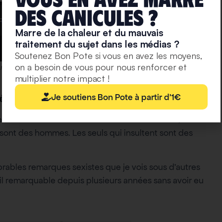
deS caniculeS ?
Marre de la chaleur et du mauvais
traitement du sujet dans les médias ?
Soutenez Bon Pote si vous en avez les moyens,
on a besoin de vous pour nous renforcer et
nmarc.jancovici/posts/10159780344817281
multiplier notre impact !
Je soutiens Bon Pote à partir d'1€
réseaux sociaux
 des commentaires du même acabit sur
Linkedin
, un
r sont des hommes. Les seuls qui insultent sont des
ombrables remarques sexistes que je vois sous d’autres
ail remarquable depuis plusieurs années sans avoir eu