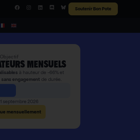
Soutenir Bon Pote
Objectif
teurs mensuels
alisables
à hauteur de -66% et
,
sans engagement
de durée.
 21 septembre 2026
bue mensuellement