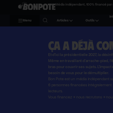
Média indépendant, 100% financé par 
In
Menu
Articles
Outils
Ça a déjà co
Et d'ici la présidentielle 2027, la désin
Même en travaillant d'arrache-pied, 
bras pour couvrir ses sujets. L'impact 
besoin de vous pour le démultiplier.
Bon Pote est un média indépendant sa
6 personnes financées intégralement pa
lecteurs.
Vous financez
→
nous recrutons
→
nous