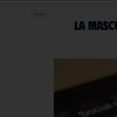
Société
La mascu