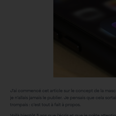
J’ai commencé cet article sur le concept de la mascu
je n’allais jamais le publier. Je pensais que cela sor
trompais : c’est tout à fait à propos.
Voilà bientôt 3 ans que j’écris et que je prête attent