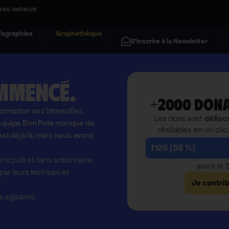
ses lecteurs
fographies
Graphothèque
S'inscrire à la Newsletter
mmencé.
+2000 dona
formation va s'intensifier.
Les dons sont
défisc
l'équipe Bon Pote manque de
résiliables en un clic
est déjà là, mais nous avons
1 126 (56 %)
ns pub et sans actionnaire,
avant le
r leurs lectrices et
Je contri
 agissons.