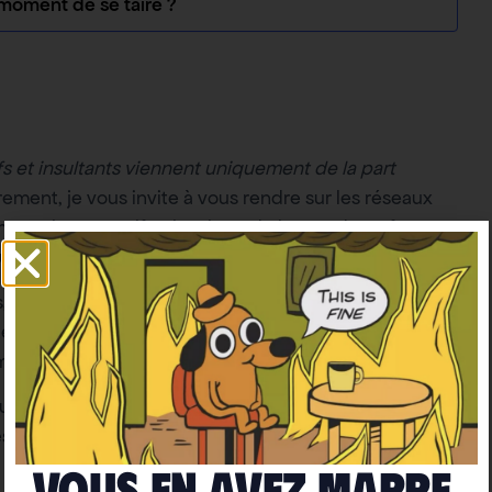
le moment de se taire ?
s et insultants viennent uniquement de la part
ement, je vous invite à vous rendre sur les réseaux
entaire agressif et insultant de la part d’une femme.
ul.
vous n’aurez aucun mal à en trouver. Cela
nternet où l’on peut insulter, diffamer, menacer, sans
la même chose sur Facebook, sur d’autres pages.
un article sur Greta Thunberg avait été posté. Une
s les unes que les autres :
Vous en avez marre