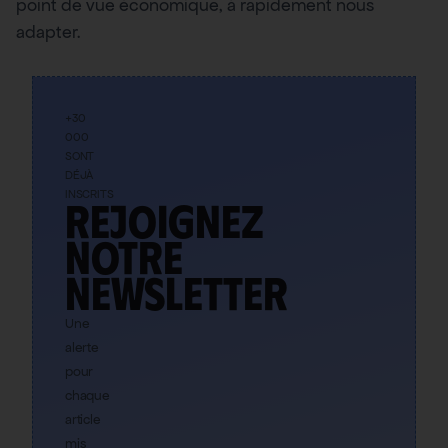
point de vue économique, à rapidement nous
adapter.
+30
000
SONT
DÉJÀ
INSCRITS
Rejoignez
notre
newsletter
Une
alerte
pour
chaque
article
mis