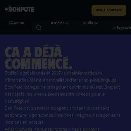
Nous soutenir
Menu
Articles
Outils
Infograph
Ça a déjà
commencé.
Et d'ici la présidentielle 2027, la désinformation va
s'intensifier. Même en travaillant d'arrache-pied, l'équipe
Bon Pote manque de bras pour couvrir ses sujets. L'impact
est déjà là, mais nous avons besoin de vous pour le
démultiplier.
Bon Pote est un média indépendant sans pub et sans
actionnaire,
6 personnes financées intégralement par leurs
lectrices et lecteurs.
Vous financez
→
nous recrutons
→
nous agissons.