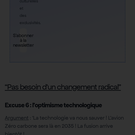
culturelles
et
des
exclusivités.
S'abonner
à la
newsletter
“Pas besoin d’un changement radical”
Excuse 6 : l’optimisme technologique
Argument
: ‘La technologie va nous sauver ! L’avion
Zéro carbone sera là en 2035 ! La fusion arrive
bientôt !