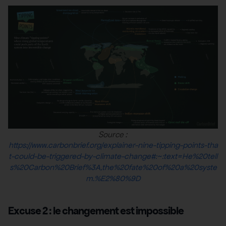
Source :
https://www.carbonbrief.org/explainer-nine-tipping-points-tha
t-could-be-triggered-by-climate-change#:~:text=He%20tell
s%20Carbon%20Brief%3A,the%20fate%20of%20a%20syste
m.%E2%80%9D
Excuse 2 : le changement est impossible