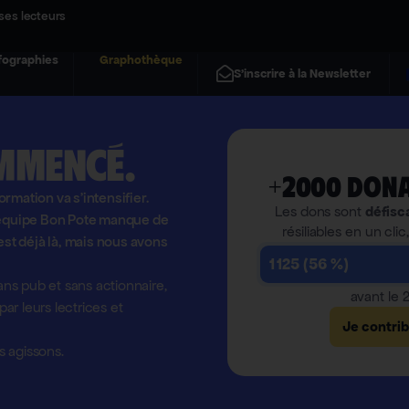
ses lecteurs
fographies
Graphothèque
S'inscrire à la Newsletter
mmencé.
+2000 dona
formation va s'intensifier.
Les dons sont
défisc
l'équipe Bon Pote manque de
résiliables en un clic
est déjà là, mais nous avons
1 125 (56 %)
ns pub et sans actionnaire,
avant le
r leurs lectrices et
Je contri
 agissons.