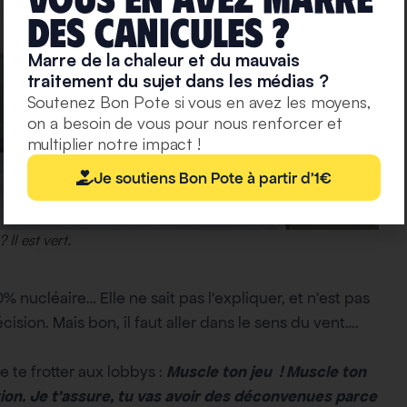
deS caniculeS ?
Marre de la chaleur et du mauvais
traitement du sujet dans les médias ?
Soutenez Bon Pote si vous en avez les moyens,
on a besoin de vous pour nous renforcer et
multiplier notre impact !
Je soutiens Bon Pote à partir d'1€
Il est vert.
50% nucléaire… Elle ne sait pas l’expliquer, et n’est pas
cision. Mais bon, il faut aller dans le sens du vent….
e te frotter aux lobbys :
Muscle ton jeu ! Muscle ton
ntion. Je t’assure, tu vas avoir des déconvenues parce