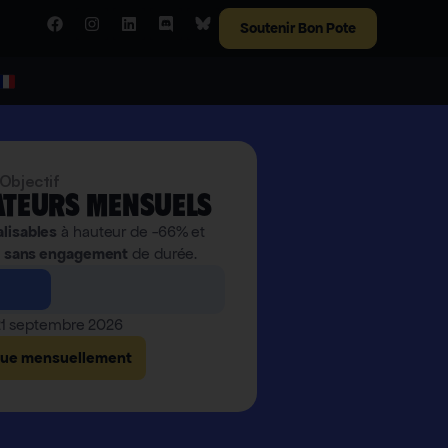
Soutenir Bon Pote
Objectif
teurs mensuels
alisables
à hauteur de -66% et
,
sans engagement
de durée.
 21 septembre 2026
bue mensuellement