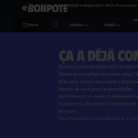
Média indépendant, 100% financé par 
In
Menu
Articles
Outils
Ça a déjà co
Et d'ici la présidentielle 2027, la désin
Même en travaillant d'arrache-pied, 
bras pour couvrir ses sujets. L'impact 
besoin de vous pour le démultiplier.
Bon Pote est un média indépendant sa
6 personnes financées intégralement pa
lecteurs.
Vous financez
→
nous recrutons
→
nous