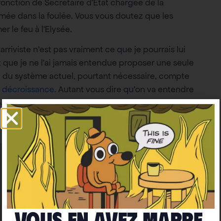
a fonction de Secrétaire d’État chargée de la
rimée dans la foulée. Vous vous doutez que les
er le feu à l’Elysée.
arriviste n’est pas vraiment ce que je pourrais lui
t que je ne l’ai jamais entendue proposer une seule
e du système actuel, pourtant nécessaire, compte
a
décroissance
. Autant vous dire qu’on va entendre
arlant de croissance verte, c’est Bruno le Maire qui
Vous en avez marre