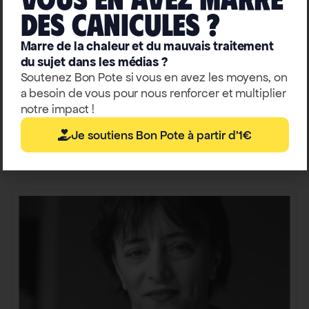
deS caniculeS ?
Anne Brès
Marre de la chaleur et du mauvais traitement
Communicante
du sujet dans les médias ?
Co-autrice du livre « Tout comprendre (ou presque) sur le
Soutenez Bon Pote si vous en avez les moyens, on
climat », Anne Brès a été responsable communication au sein du
a besoin de vous pour nous renforcer et multiplier
CNRS, où elle a particulièrement travaillé sur le sujet du
notre impact !
changement climatique.
Je soutiens Bon Pote à partir d'1€