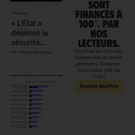
sont
financés à
Écologie
100% par
« L’État a
nos
délaissé la
lecteurs.
sécurité
civile » : le cri
Bon Pote est un média
Thibaut Schepman
indépendant et sans IA
de colère
générative. Soutenez-
d’un pompier
nous à partir d'1€ par
mois !
face aux
Soutenir Bon Pote
mégafeux