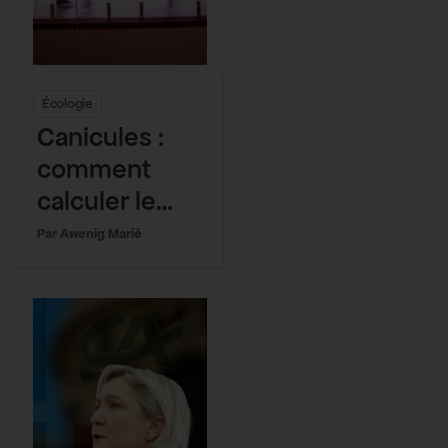
Écologie
Canicules :
comment
calculer le
nombre de
Awenig Marié
morts de la
chaleur ?