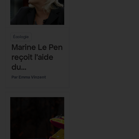
Écologie
Marine Le Pen
reçoit l’aide
du
gouverneme
Emma Vinzent
nt pour
financer sa
campagne
présidentielle