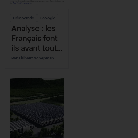
Démocratie
Écologie
Analyse : les
Français font-
ils avant tout
confiance au
Thibaut Schepman
RN contre les
incendies ?