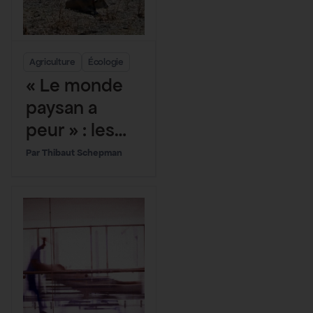
Agriculture
Écologie
« Le monde
paysan a
peur » : les
récoltes
Thibaut Schepman
s’effondrent
après un
début d’été
catastrophiqu
e