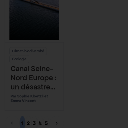
Climat-biodiversité
Écologie
Canal Seine-
Nord Europe :
un désastre
écologique
Sophie Kloetzli et
Emma Vinzent
annoncé
1
2
3
4
5