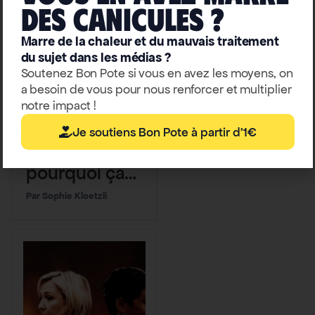
deS caniculeS ?
Marre de la chaleur et du mauvais traitement
du sujet dans les médias ?
Soutenez Bon Pote si vous en avez les moyens, on
a besoin de vous pour nous renforcer et multiplier
notre impact !
Climat-biodiversité
Forêt des
Je soutiens Bon Pote à partir d'1€
Landes :
pourquoi ça
flambe aussi
Sophie Kloetzli
fort ?