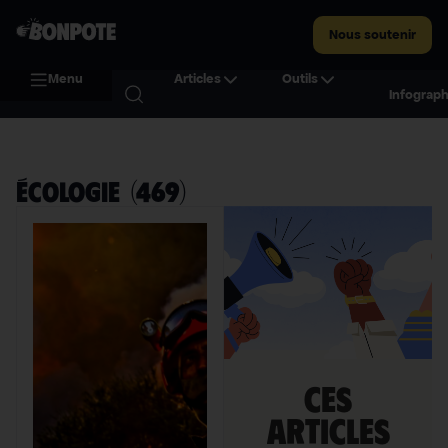
Nous soutenir
Menu
Articles
Outils
Infograph
Écologie
(
469
)
Ces
articles