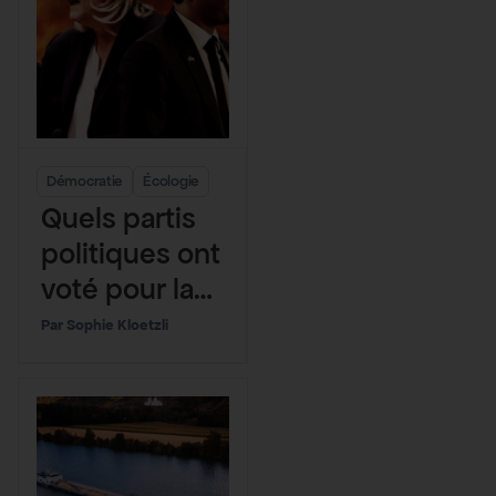
Démocratie
Écologie
Quels partis
politiques ont
voté pour la
lutte anti-
Sophie Kloetzli
incendie ?