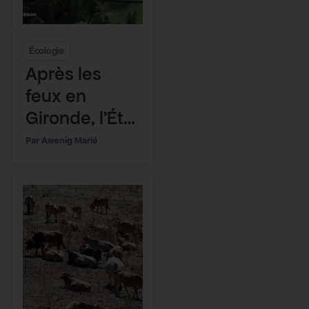
Écologie
Après les
feux en
Gironde, l’État
autorise le
Awenig Marié
projet de
mégaferme
de saumons