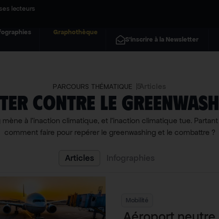
ses lecteurs
fographies
Graphothèque
S'inscrire à la Newsletter
5
Articles
PARCOURS THÉMATIQUE
tter contre le greenwash
ène à l’inaction climatique, et l’inaction climatique tue. Partan
comment faire pour repérer le greenwashing et le combattre ?
Articles
Infographies
Mobilité
Aéroport neutre