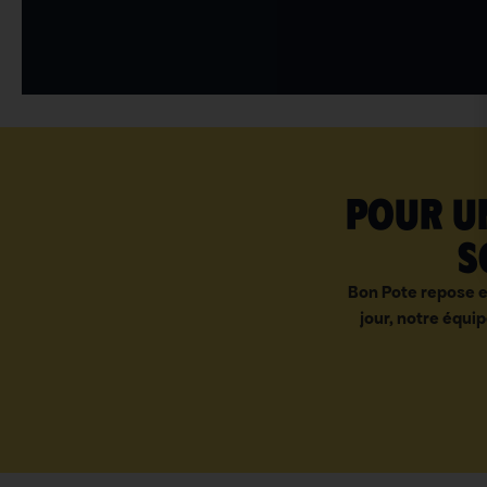
Pour un
s
Bon Pote repose e
jour, notre équip