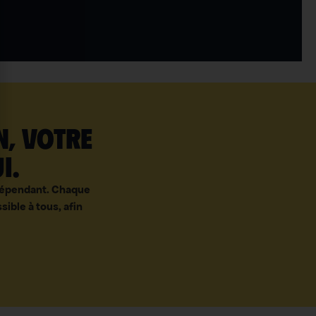
n, votre
i.
ndépendant. Chaque
sible à tous, afin