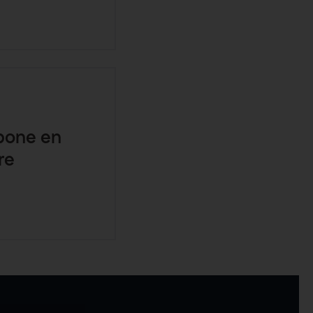
rbone en
re