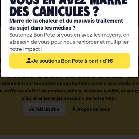
deS caniculeS ?
Marre de la chaleur et du mauvais traitement
du sujet dans les médias ?
Soutenez Bon Pote si vous en avez les moyens, on
a besoin de vous pour nous renforcer et multiplier
notre impact !
e presse qui brave demai
Je soutiens Bon Pote à partir d'1€
outien compte aujourd'hu
ntièrement sur le soutien de ses lecteurs en tant que média i
e s’efforce d’offrir un contenu précis, de haute qualité, et acces
d’éclairer les enjeux majeurs de notre futur.
Je fais un don
À propos de nous