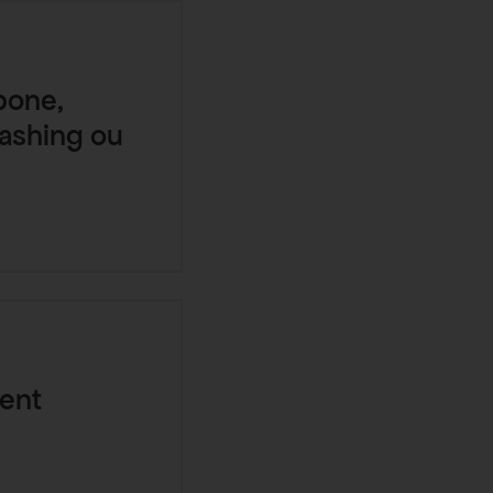
rbone,
ashing ou
ment