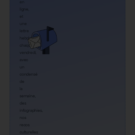
en
ligne,
et
une
lettre
hebdo
chaque
vendredi,
avec
un
condensé
de
la
semaine,
des
infographies,
nos
recos
culturelles