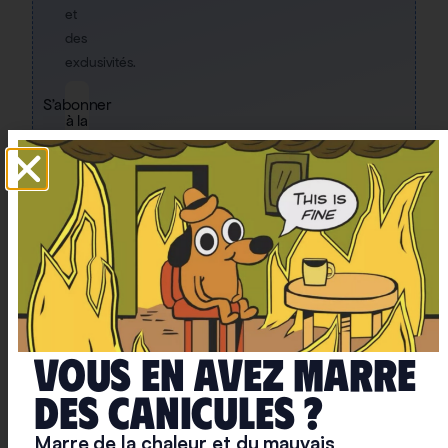
et
des
exclusivités.
S'abonner
à la
newsletter
Quelles sont les limites du calculateur ?
Comme tout simulateur, ce simulateur a des limites
Vous en avez marre
et nous souhaitons les rappeler ici afin d’améliorer le
simulateur autant que possible. Comme pour le
deS caniculeS ?
simulateur
ferry
,
piscine
ou
avion
, l’important est
Marre de la chaleur et du mauvais
d’avoir un ordre de grandeur en tête afin d’éclairer