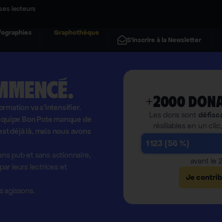
ses lecteurs
fographies
Graphothèque
S'inscrire à la Newsletter
mmencé.
+2000 dona
formation va s'intensifier.
Les dons sont
défisc
l'équipe Bon Pote manque de
résiliables en un clic
est déjà là, mais nous avons
1 123 (56 %)
ns pub et sans actionnaire,
avant le
r leurs lectrices et
Je contri
 agissons.