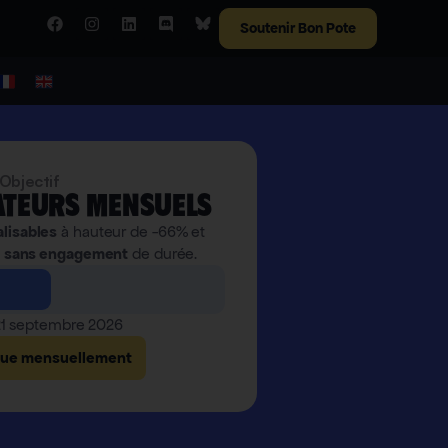
Soutenir Bon Pote
Objectif
teurs mensuels
alisables
à hauteur de -66% et
,
sans engagement
de durée.
 21 septembre 2026
bue mensuellement