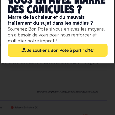
deS caniculeS ?
a France les émissions de gaz à effet de serre des
Marre de la chaleur et du mauvais
r cela, il faut prendre l’ensemble des impacts depuis
traitement du sujet dans les médias ?
ssant par leur usage et leur entretien. On appelle cela
Soutenez Bon Pote si vous en avez les moyens,
on a besoin de vous pour nous renforcer et
multiplier notre impact !
e
2 à 5 fois plus faibles pour la voiture électrique
que
Je soutiens Bon Pote à partir d'1€
la France depuis 10 ans, résumées dans l’image ci-