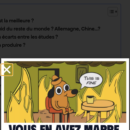
t la meilleure ?
 Quid du reste du monde ? Allemagne, Chine…?
s écarts entre les études ?
à produire ?
à l’avenir ?
ue ou la changer pour une voiture électrique ?
ique privilégier ?
urants ?
Vous en avez marre
laquelle est la meilleure ?