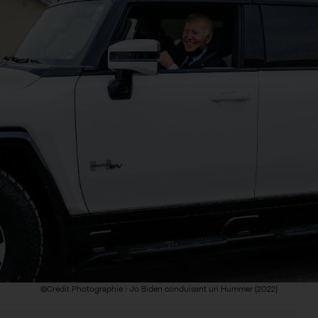
©Crédit Photographie : Jo Biden conduisant un Hummer (2022)