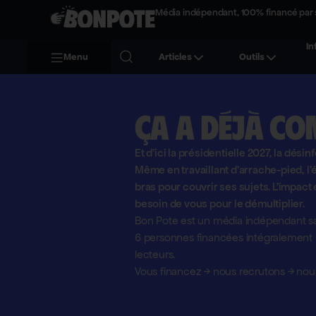
Média indépendant, 100% financé par 
In
Menu
Articles
Outils
Ça a déjà co
Et d'ici la présidentielle 2027, la désin
Même en travaillant d'arrache-pied, 
bras pour couvrir ses sujets. L'impact 
besoin de vous pour le démultiplier.
Bon Pote est un média indépendant sa
6 personnes financées intégralement pa
lecteurs.
Vous financez
→
nous recrutons
→
nous