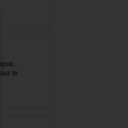
ique,
our le