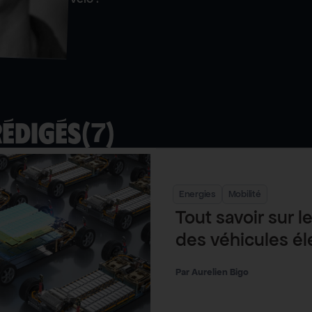
(
7
)
rédigés
Energies
Mobilité
Tout savoir sur l
des véhicules é
Aurelien Bigo