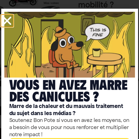
mobilité ?
Aurelien Bigo
Climat-biodiversité
Écologie
La voiture électr
solution idéale p
Vous en avez marre
climat ?
deS caniculeS ?
Aurelien Bigo
Marre de la chaleur et du mauvais traitement
du sujet dans les médias ?
Soutenez Bon Pote si vous en avez les moyens, on
a besoin de vous pour nous renforcer et multiplier
notre impact !