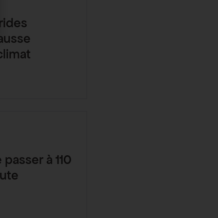
rides
fausse
climat
 passer à 110
oute