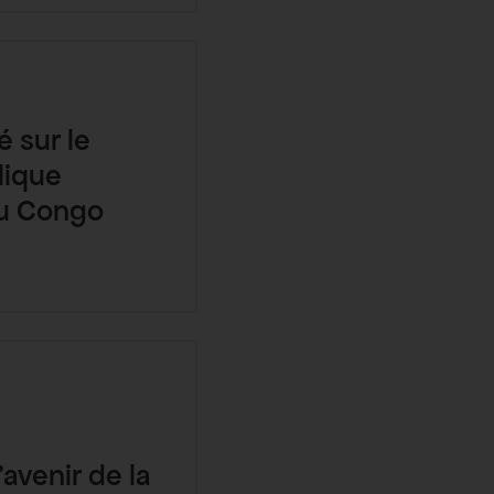
é sur le
lique
u Congo
’avenir de la