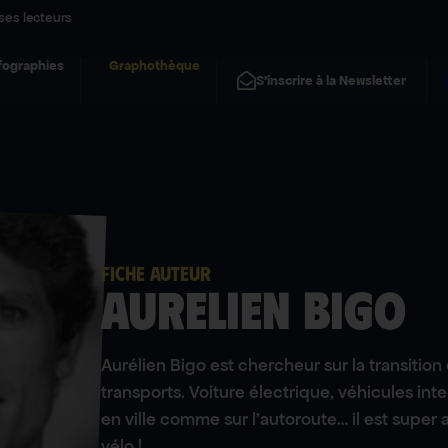
ses lecteurs
fographies
Graphothèque
S'inscrire à la Newsletter
FICHE AUTEUR
Aurelien Bigo
Aurélien Bigo est chercheur sur la transitio
transports. Voiture électrique, véhicules int
en ville comme sur l’autoroute… il est super ac
vélo !