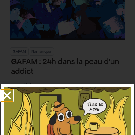
GAFAM
Numérique
GAFAM : 24h dans la peau d’un
addict
Maël Thomas