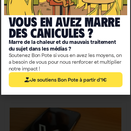
Vous en avez marre
deS caniculeS ?
Marre de la chaleur et du mauvais traitement
du sujet dans les médias ?
Démocratie
GAFAM
Soutenez Bon Pote si vous en avez les moyens, on
Comment Trump peut mettre la
a besoin de vous pour nous renforcer et multiplier
notre impact !
France à genoux en 24h
Je soutiens Bon Pote à partir d'1€
Maël Thomas