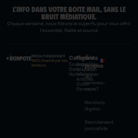
L’INFO DANS VOTRE BOITE MAIL, SANS LE
BRUIT MÉDIATIQUE.
Chaque semaine, nous filtrons le superflu pour vous offrir
l'essentiel, fiable et sourcé
Média indépendant
Catégories
Formats
À
100% financé par ses
Écologie
Actualités
propos
lecteurs.
Démocratie
Enquêtes
Numérique
Interviews
Qui
Articles
sommes-
Outils
Parcours
nous ?
Mentions
légales
Recrutement
journaliste