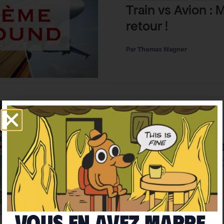
Train vs Avion : 
retour !
Thomas Wagner
Mobilité
Solutions
Les 10 raisons d
110 km/h sur l’au
Aurelien Bigo
Vous en avez marre