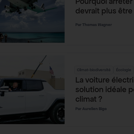
Pourquoi arrêter 
devrait plus êtr
Thomas Wagner
Climat-biodiversité
Écologie
La voiture électr
solution idéale p
climat ?
Aurelien Bigo