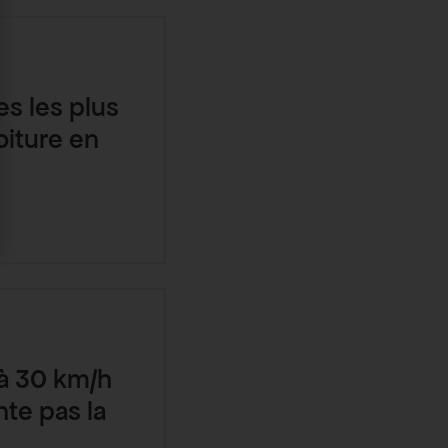
s les plus
oiture en
 à 30 km/h
nte pas la