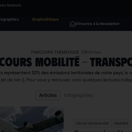
ses lecteurs
fographies
Graphothèque
S'inscrire à la Newsletter
13
Articles
PARCOURS THÉMATIQUE
cours mobilité – transp
ts représentent 32% des émissions territoriales de notre pays
, le 
(et de loin !). Pour vous y retrouver, voici quelques lectures indis
Articles
Infographies
Climat-biodiversité
Mobilité