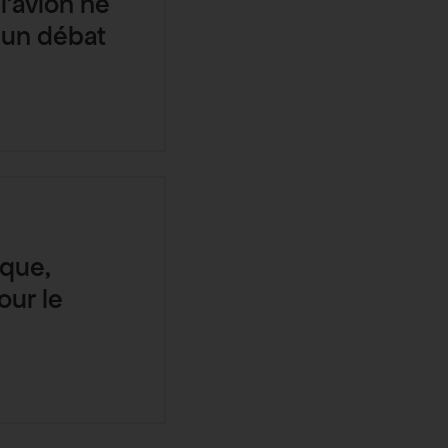
l’avion ne
e un débat
ique,
our le