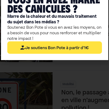
deS caniculeS ?
Marre de la chaleur et du mauvais traitement
Mobilité
du sujet dans les médias ?
Les 10 mensonge
Soutenez Bon Pote si vous en avez les moyens, on
courants sur la v
a besoin de vous pour nous renforcer et multiplier
notre impact !
France
Je soutiens Bon Pote à partir d'1€
Thomas Wagner
Mobilité
Non, le passage
en ville n’augme
pollution !