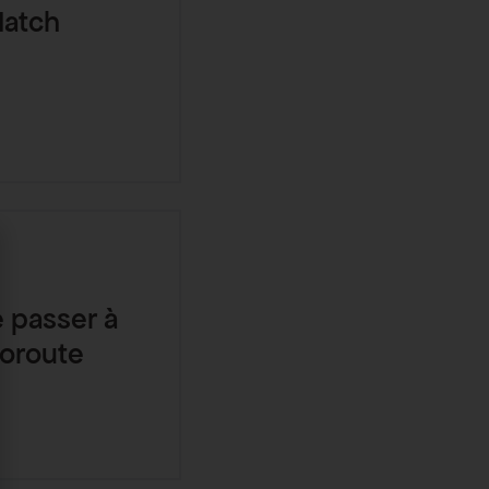
Match
e passer à
toroute