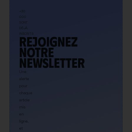
+30
000
SONT
DÉJÀ
INSCRITS
Rejoignez
notre
newsletter
Une
alerte
pour
chaque
article
mis
en
ligne,
et