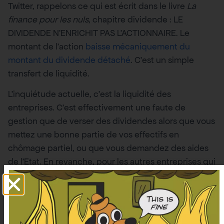
Twitter, rappelons ce qui est écrit dans le livre
La
finance pour les nuls
, chapitre dividende : LE
DIVIDENDE N’ENRICHIT PAS L’ACTIONNAIRE. Le
montant de l’action
baisse mécaniquement du
montant du dividende détaché
. C’est un simple
transfert de liquidité.
L’inquiétude actuelle, c’est la liquidité des
entreprises. C’est effectivement une faute de
gestion que de verser des dividendes alors que vous
mettez une bonne partie de vos effectifs en
chômage partiel, ou que vous demandez des aides
de l’Etat. En revanche, pour les autres entreprises qui
ont été peu ou pas touchées par la crise, cela serait
une faute de ne pas distribuer de dividendes. Non
seulement parce que ce versement de liquidités
pourrait être réinvesti dans des entreprises qui en