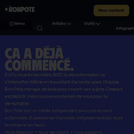
Nous soutenir
Menu
Articles
Outils
Infograph
Ça a déjà
commencé.
Et d'ici la présidentielle 2027, la désinformation va
s'intensifier. Même en travaillant d'arrache-pied, l'équipe
Bon Pote manque de bras pour couvrir ses sujets. L'impact
est déjà là, mais nous avons besoin de vous pour le
démultiplier.
Bon Pote est un média indépendant sans pub et sans
actionnaire,
6 personnes financées intégralement par leurs
lectrices et lecteurs.
Vous financez
→
nous recrutons
→
nous agissons.