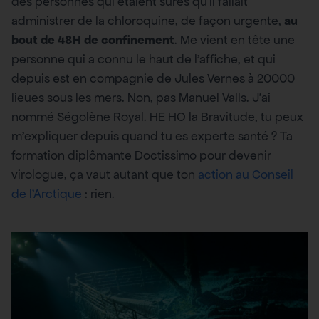
des personnes qui étaient sûres qu’il fallait
administrer de la chloroquine, de façon urgente,
au
bout de 48H de confinement
. Me vient en tête une
personne qui a connu le haut de l’affiche, et qui
depuis est en compagnie de Jules Vernes à 20000
lieues sous les mers.
Non, pas Manuel Valls
. J’ai
nommé Ségolène Royal. HE HO la Bravitude, tu peux
m’expliquer depuis quand tu es experte santé ? Ta
formation diplômante Doctissimo pour devenir
virologue, ça vaut autant que ton
action au Conseil
de l’Arctique
: rien.