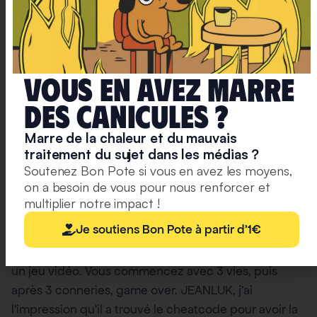
ont besoin, et surtout parce qu’
annuler les
dividendes baisserait les recettes fiscales de l’Etat,
qui je crois, en a bien besoin en ce moment !
Je ne suis pas fan de l’expression, mais c’est très
Vous en avez marre
exactement du populisme
: jouer sur l’ignorance,
deS caniculeS ?
surfer sur le mensonge, ce que fait à merveille Jean-
Luc Mélenchon.
Marre de la chaleur et du mauvais
traitement du sujet dans les médias ?
Soutenez Bon Pote si vous en avez les moyens,
Pensée en silo : Mélenchon et
on a besoin de vous pour nous renforcer et
multiplier notre impact !
l’économie
Je soutiens Bon Pote à partir d'1€
Je vois un peu la crédibilité des personnes comme
un jeu vidéo. Vous commencez avec 3 vies, puis
après 3 conneries, game over. JEANLUK, j’ai
l’impression qu’il a trouvé le cheatcode pour avoir la