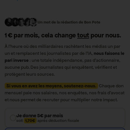
Un mot de la rédaction de Bon Pote
1 € par mois, cela change
tout
pour nous.
À l’heure où des milliardaires rachètent les médias un par
un et remplacent les journalistes par de l’IA,
nous faisons le
pari inverse
: une totale indépendance, pas d’actionnaire,
aucune pub. Des journalistes qui enquêtent, vérifient et
protègent leurs sources.
Si vous en avez les moyens, soutenez-nous.
Chaque don
mensuel paie nos salaires, nos enquêtes, nos frais d’avocat
et nous permet de recruter pour multiplier notre impact.
Je donne 5€ par mois
soit
1,70€
après déduction fiscale