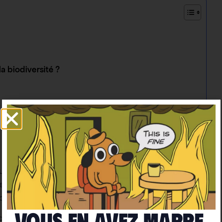
a biodiversité ?
u’une familiarité toute relative avec ce concept de
ien sûr des mots génériques pour désigner des
plantes, les bactéries, etc.
Vous en avez marre
omme la « nature » de laquelle nous nous