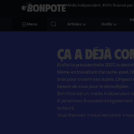
Média indépendant, 100% financé par 
In
Menu
Articles
Outils
Ça a déjà co
Et d'ici la présidentielle 2027, la désin
Même en travaillant d'arrache-pied, 
bras pour couvrir ses sujets. L'impact 
besoin de vous pour le démultiplier.
Bon Pote est un média indépendant sa
6 personnes financées intégralement pa
lecteurs.
Vous financez
→
nous recrutons
→
nous