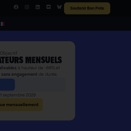
Soutenir Bon Pote
Objectif
teurs mensuels
alisables
à hauteur de -66% et
,
sans engagement
de durée.
 21 septembre 2026
bue mensuellement