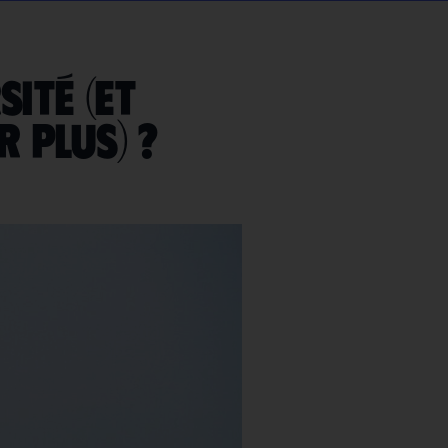
sité (et
 plus) ?