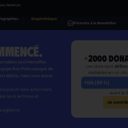
ses lecteurs
fographies
Graphothèque
S'inscrire à la Newsletter
mmencé.
+2000 dona
formation va s'intensifier.
Les dons sont
défisc
l'équipe Bon Pote manque de
résiliables en un clic
est déjà là, mais nous avons
1 124 (56 %)
ns pub et sans actionnaire,
avant le
r leurs lectrices et
Je contri
 agissons.