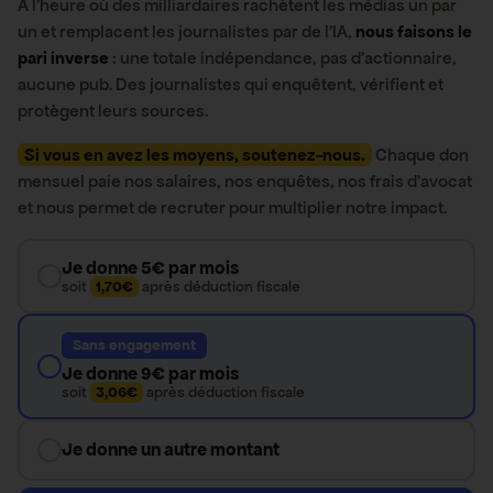
À l’heure où des milliardaires rachètent les médias un par
un et remplacent les journalistes par de l’IA,
nous faisons le
pari inverse
: une totale indépendance, pas d’actionnaire,
aucune pub. Des journalistes qui enquêtent, vérifient et
protègent leurs sources.
Si vous en avez les moyens, soutenez-nous.
Chaque don
mensuel paie nos salaires, nos enquêtes, nos frais d’avocat
et nous permet de recruter pour multiplier notre impact.
Je donne 5€ par mois
soit
1,70€
après déduction fiscale
Sans engagement
Je donne 9€ par mois
soit
3,06€
après déduction fiscale
Je donne un autre montant