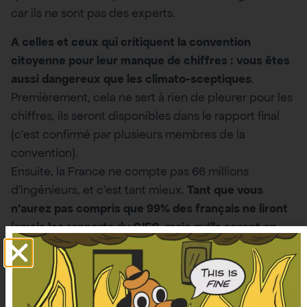
car ils ne sont pas des experts.
A celles et ceux qui critiquent la convention
citoyenne pour leur manque de chiffres : vous êtes
aussi dangereux que les climato-sceptiques
.
Premièrement, cela ne sert à rien de pleurer pour les
chiffres, ils seront disponibles dans le rapport final
(c’est confirmé par plusieurs membres de la
convention).
Ensuite, la France ne compte pas 66 millions
d’ingénieurs, et c’est tant mieux.
Tant que vous
n’aurez pas compris que 99% des français ne liront
jamais les rapports du GIEC, mais qu’ils seront en
revanche sensibles à des actions symboliques pour
commencer à changer, vous serez dans l’erreur
.
Aussi, revenir sur le CETA est hautement symbolique.