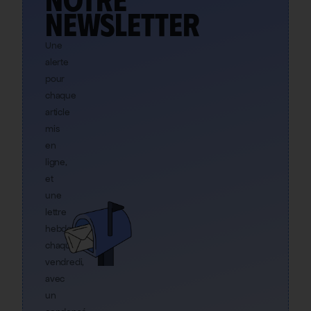
newsletter
Une
alerte
pour
chaque
article
mis
en
ligne,
et
une
lettre
hebdo
chaque
vendredi,
avec
un