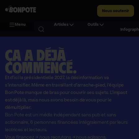
Nous soutenir
Menu
Articles
Outils
Infograph
Ça a déjà
commencé.
Et d'ici la présidentielle 2027, la désinformation va
s'intensifier. Même en travaillant d'arrache-pied, l'équipe
Bon Pote manque de bras pour couvrir ses sujets. L'impact
est déjà là, mais nous avons besoin de vous pour le
démultiplier.
Bon Pote est un média indépendant sans pub et sans
actionnaire,
6 personnes financées intégralement par leurs
lectrices et lecteurs.
Vous financez
→
nous recrutons
→
nous agissons.