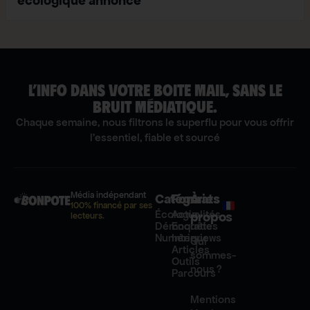
écologique annoncé
L’INFO DANS VOTRE BOITE MAIL, SANS LE
BRUIT MÉDIATIQUE.
Chaque semaine, nous filtrons le superflu pour vous offrir
l'essentiel, fiable et sourcé
Média indépendant
Catégories
Formats
À
100% financé par ses
Écologie
Actualités
propos
lecteurs.
Démocratie
Enquêtes
Numérique
Interviews
Qui
Articles
sommes-
Outils
nous ?
Parcours
Mentions