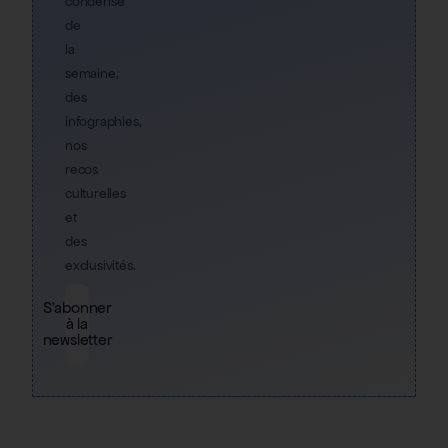
condensé
de
la
semaine,
des
infographies,
nos
recos
culturelles
et
des
exclusivités.
S'abonner
à la
newsletter