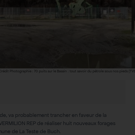
rédit Photographie : 70 puits sur le Bassin : tout savoir du pétrole sous nos pieds (TV
nde, va probablement trancher en faveur de la
VERMILION REP de réaliser huit nouveaux forages
mmune de La Teste de Buch.