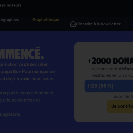
ses lecteurs
fographies
Graphothèque
S'inscrire à la Newsletter
mmencé.
+2000 dona
formation va s'intensifier.
Les dons sont
défisc
l'équipe Bon Pote manque de
résiliables en un clic
est déjà là, mais nous avons
1 125 (56 %)
ns pub et sans actionnaire,
avant le
r leurs lectrices et
Je contri
 agissons.