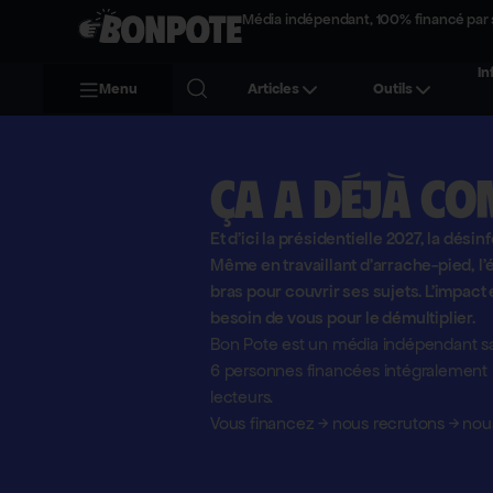
Média indépendant, 100% financé par 
In
Menu
Articles
Outils
Ça a déjà co
Et d'ici la présidentielle 2027, la désin
Même en travaillant d'arrache-pied, 
bras pour couvrir ses sujets. L'impact 
besoin de vous pour le démultiplier.
Bon Pote est un média indépendant sa
6 personnes financées intégralement pa
lecteurs.
Vous financez
→
nous recrutons
→
nous