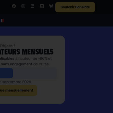
Soutenir Bon Pote
Objectif
teurs mensuels
alisables
à hauteur de -66% et
,
sans engagement
de durée.
 21 septembre 2026
bue mensuellement