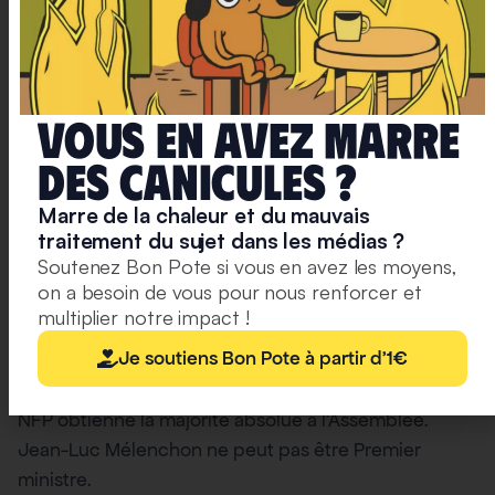
Avant toute chose, démystifions une fake news. Il est
impossible mathématiquement que LFI soit
majoritaire à l’Assemblée nationale. Il est revanche
mathématiquement possible que le Rassemblement
Vous en avez marre
National (rejoint par les Républicains d’Eric Ciotti) ait
la majorité absolue à l’Assemblée nationale. Si une
deS caniculeS ?
personne hésite entre voter pour une ou un
Marre de la chaleur et du mauvais
candidat(e) LFI face au Rassemblement National, elle
traitement du sujet dans les médias ?
prend le risque
in fine
d’avoir le Rassemblement
Soutenez Bon Pote si vous en avez les moyens,
National au pouvoir.
on a besoin de vous pour nous renforcer et
multiplier notre impact !
Notons également qu’à la suite du désistement de
Je soutiens Bon Pote à partir d'1€
plusieurs candidates et candidats NFP, il est
désormais mathématiquement impossible que le
NFP obtienne la majorité absolue à l’Assemblée.
Jean-Luc Mélenchon ne peut pas être Premier
ministre.