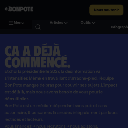
Nous soutenir
Menu
Articles
Outils
Infograph
Ça a déjà
commencé.
Et d'ici la présidentielle 2027, la désinformation va
s'intensifier. Même en travaillant d'arrache-pied, l'équipe
Bon Pote manque de bras pour couvrir ses sujets. L'impact
est déjà là, mais nous avons besoin de vous pour le
démultiplier.
Bon Pote est un média indépendant sans pub et sans
actionnaire,
6 personnes financées intégralement par leurs
lectrices et lecteurs.
Vous financez
→
nous recrutons
→
nous agissons.