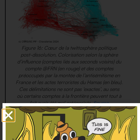
Figure 16: Cœur de la twittosphère politique
post-dissolution. Colorisation selon la sphère
d’influence (comptes liés aux seconds voisins) du
compte @FRN (en rouge) et des comptes
préoccupés par la montée de l’antisémitisme en
France et les actes terroristes du Hamas (en bleu).
Ces délimitations ne sont pas ‘exactes’, au sens
où certains comptes à la frontière peuvent tout à
fait avoir été mal catégorisés.
Source
“
Oui mais Mélenchon ! Jamais je veux qu’il soit
Premier ministre
“