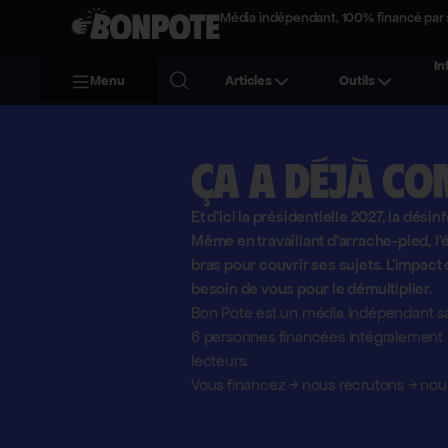
Média indépendant, 100% financé par 
In
Menu
Articles
Outils
Ça a déjà co
Et d'ici la présidentielle 2027, la désin
Même en travaillant d'arrache-pied, 
bras pour couvrir ses sujets. L'impact 
besoin de vous pour le démultiplier.
Bon Pote est un média indépendant sa
6 personnes financées intégralement pa
lecteurs.
Vous financez
→
nous recrutons
→
nous