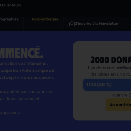
ses lecteurs
fographies
Graphothèque
S'inscrire à la Newsletter
mmencé.
+2000 dona
formation va s'intensifier.
Les dons sont
défisc
l'équipe Bon Pote manque de
résiliables en un clic
est déjà là, mais nous avons
1 123 (56 %)
ns pub et sans actionnaire,
avant le
r leurs lectrices et
Je contri
 agissons.