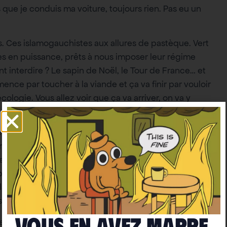
s que je conduis ma voiture, toujours rien. Pas eu un
os. Ces islamogauchistes aux allures de pastèque. Vert
stes en puissance, prêts à nous imposer leur régime
nt interdire ? Le sapin de Noël, le Tour de France… et
mence par toucher à la viande et ça va finir par vouloir
écologie. Vous allez voir que ça va arriver, on va y
ibertés. Nous imposer leur dictature de la bienséance,
ien dire… Je bosse toute l’année, si j’ai envie de
 le fais ! Merde ! C’est pas interdit que je sache.
 polluant. C’est à peine 2% des émissions. Rien
ans une forêt hein. Et voilà. Vous ne le saviez pas ?
s propres recherches.
Vous en avez marre
nes de leurs sources. Le GIEC par exemple. Une vraie