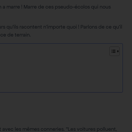
en a marre ! Marre de ces pseudo-écolos qui nous
ours qu’ils racontent n’importe quoi ! Parlons de ce qu’il
ce de terrain.
t avec les mêmes conneries. “Les voitures polluent,