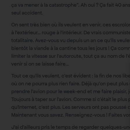
ça va mener à la catastrophe”. Ah oui ? Ça fait 40 an
seul accident.
On sent très bien où ils veulent en venir, ces escrol
à l’extérieur… rouge à l’intérieur. De vrais communi
totalitaire. Avez-vous vu depuis un an ce qu’ils veule
bientôt la viande à la cantine tous les jours ! Ça com
limiter la vitesse sur l’autoroute, tout ça au nom de l’
venir si on se laisse faire…
Tout ce qu’ils veulent, c’est évident : la fin de nos l
où on ne pourra plus rien faire. Déjà qu’on peut plus r
prendre l’avion pour le week-end et me faire plaisir, je
Toujours à taper sur l’avion. Comme si c’était le plus
qu’Internet, c’est plus. Les serveurs ont pas poussé d
Maintenant vous savez. Renseignez-vous ! Faites vo
J’ai d’ailleurs pris le temps de regarder quelques-u