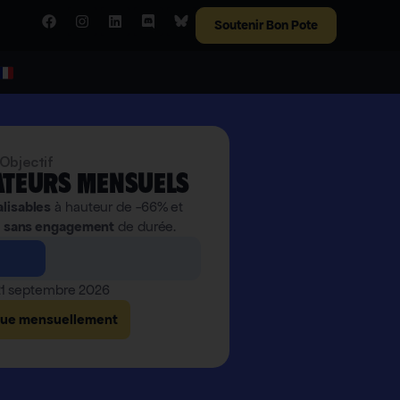
Soutenir Bon Pote
Objectif
teurs mensuels
alisables
à hauteur de -66% et
,
sans engagement
de durée.
 21 septembre 2026
bue mensuellement