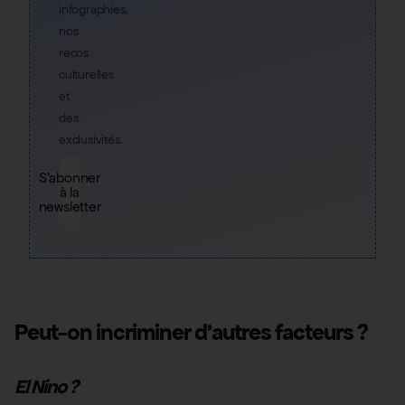
infographies,
nos
recos
culturelles
et
des
exclusivités.
S'abonner
à la
newsletter
Peut-on incriminer d’autres facteurs ?
El Nino ?