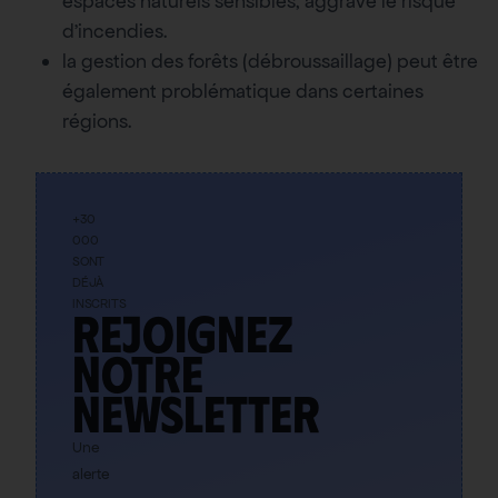
espaces naturels sensibles, aggrave le risque
d’incendies.
la gestion des forêts (débroussaillage) peut être
également problématique dans certaines
régions.
+30
000
SONT
DÉJÀ
INSCRITS
Rejoignez
notre
newsletter
Une
alerte