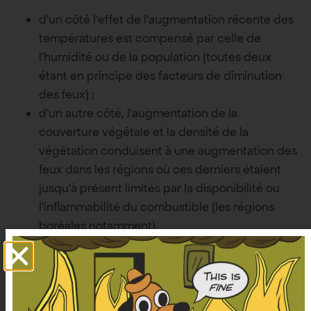
d’un côté l’effet de l’augmentation récente des
températures est compensé par celle de
l’humidité ou de la population (toutes deux
étant en principe des facteurs de diminution
des feux) ;
d’un autre côté, l’augmentation de la
couverture végétale et la densité de la
végétation conduisent à une augmentation des
feux dans les régions où ces derniers étaient
jusqu’à présent limités par la disponibilité ou
l’inflammabilité du combustible (les régions
boréales notamment).
Les tendances observées correspondent donc à
des effets de compensation complexes, difficiles à
prendre en compte dans les modèles.