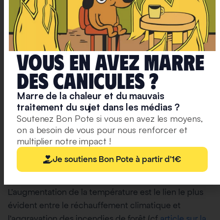
Pourquoi avons-nous des mégafeux ?
Des conditions météorologiques extrêmes
Vous en avez marre
deS caniculeS ?
En analysant le lien entre risque météorologique et
feux extrêmes observés par satellite
, des chercheurs
Marre de la chaleur et du mauvais
ont démontré que les feux ayant une intensité
traitement du sujet dans les médias ?
extrême sont tous associés à des conditions
Soutenez Bon Pote si vous en avez les moyens,
on a besoin de vous pour nous renforcer et
météorologiques extrêmes.
multiplier notre impact !
La sécheresse et l’augmentation des
Je soutiens Bon Pote à partir d'1€
températures
L’augmentation de la température est le lien le plus
évident entre le réchauffement climatique et
l’aggravation des incendies de forêt (cf
article sur la