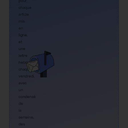
pour
chaque
article
mis
en
ligne,
et
une
lettre
hebdo
chaque
vendredi,
avec
un
condensé
de
la
semaine,
des