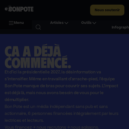
Nous soutenir
Menu
Articles
Outils
Infograph
Ça a déjà
commencé.
Et d'ici la présidentielle 2027, la désinformation va
s'intensifier. Même en travaillant d'arrache-pied, l'équipe
Bon Pote manque de bras pour couvrir ses sujets. L'impact
est déjà là, mais nous avons besoin de vous pour le
démultiplier.
Bon Pote est un média indépendant sans pub et sans
actionnaire,
6 personnes financées intégralement par leurs
lectrices et lecteurs.
Vous financez
→
nous recrutons
→
nous agissons.