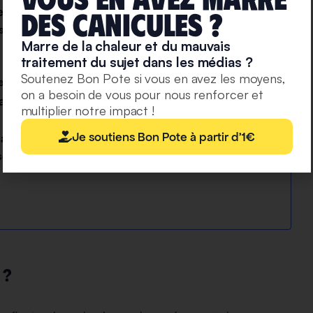
ent ?
deS caniculeS ?
 températures à l’échelle planétaire
Marre de la chaleur et du mauvais
traitement du sujet dans les médias ?
Soutenez Bon Pote si vous en avez les moyens,
que ou encore volcanique ?
on a besoin de vous pour nous renforcer et
ation du niveau de la mer pour les années à venir ?
multiplier notre impact !
Je soutiens Bon Pote à partir d'1€
la mer ?
sont connues !
 ?