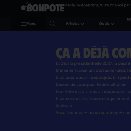
Média indépendant, 100% financé par 
In
Menu
Articles
Outils
Ça a déjà co
Et d'ici la présidentielle 2027, la désin
Même en travaillant d'arrache-pied, 
bras pour couvrir ses sujets. L'impact 
besoin de vous pour le démultiplier.
Bon Pote est un média indépendant sa
6 personnes financées intégralement pa
lecteurs.
Vous financez
→
nous recrutons
→
nous