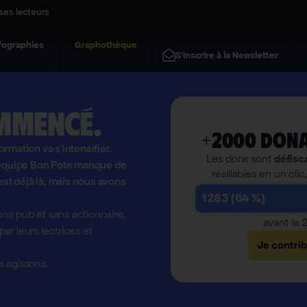
ses lecteurs
fographies
Graphothèque
S'inscrire à la Newsletter
mmencé.
+2000 dona
formation va s'intensifier.
Les dons sont
défisc
l'équipe Bon Pote manque de
résiliables en un clic
est déjà là, mais nous avons
1 283 (64 %)
ns pub et sans actionnaire,
avant le
r leurs lectrices et
Je contri
 agissons.