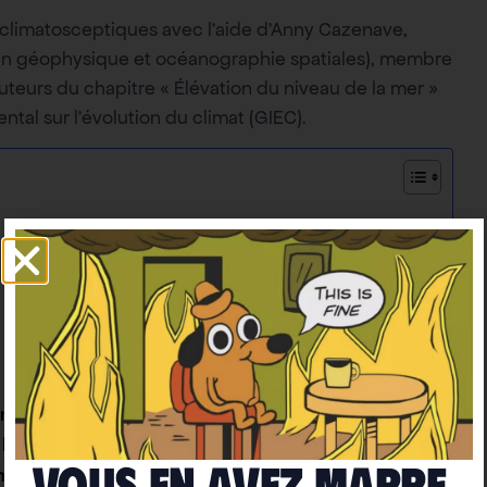
 climatosceptiques avec l’aide d’Anny Cazenave,
n géophysique et océanographie spatiales), membre
uteurs du chapitre « Élévation du niveau de la mer »
al sur l’évolution du climat (GIEC).
des océans ?
 non ?
 baissé ?
Vous en avez marre
moins vite !