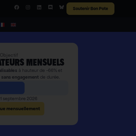
Soutenir Bon Pote
Objectif
teurs mensuels
alisables
à hauteur de -66% et
,
sans engagement
de durée.
 21 septembre 2026
bue mensuellement