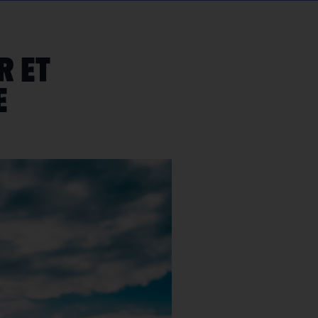
r et
e