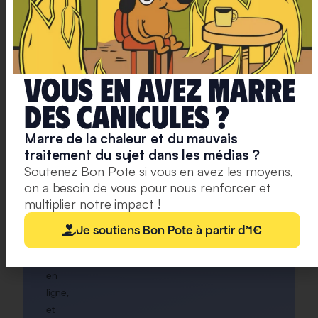
+30
000
SONT
DÉJÀ
Vous en avez marre
INSCRITS
Rejoignez
deS caniculeS ?
notre
Marre de la chaleur et du mauvais
newsletter
traitement du sujet dans les médias ?
Soutenez Bon Pote si vous en avez les moyens,
Une
on a besoin de vous pour nous renforcer et
alerte
multiplier notre impact !
pour
chaque
Je soutiens Bon Pote à partir d'1€
article
mis
en
ligne,
et