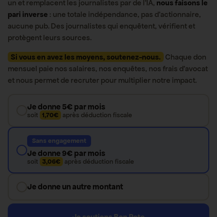
un et remplacent les journalistes par de l’IA,
nous faisons le
pari inverse
: une totale indépendance, pas d’actionnaire,
aucune pub. Des journalistes qui enquêtent, vérifient et
protègent leurs sources.
Si vous en avez les moyens, soutenez-nous.
Chaque don
mensuel paie nos salaires, nos enquêtes, nos frais d’avocat
et nous permet de recruter pour multiplier notre impact.
Je donne 5€ par mois
soit
1,70€
après déduction fiscale
Sans engagement
Je donne 9€ par mois
soit
3,06€
après déduction fiscale
Je donne un autre montant
Je soutiens Bon Pote