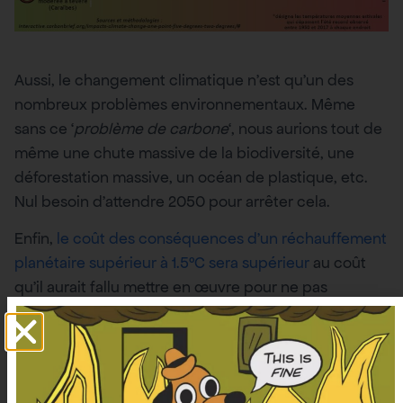
Aussi, le changement climatique n’est qu’un des
nombreux problèmes environnementaux. Même
sans ce ‘
problème de carbone
‘, nous aurions tout de
même une chute massive de la biodiversité, une
déforestation massive, un océan de plastique, etc.
Nul besoin d’attendre 2050 pour arrêter cela.
Enfin,
le coût des conséquences d’un réchauffement
planétaire supérieur à 1.5°C sera supérieur
au coût
qu’il aurait fallu mettre en œuvre pour ne pas
dépasser ces 1.5°C. Nous avons intérêt, même d’un
point de vue économique, à rapidement nous
adapter.