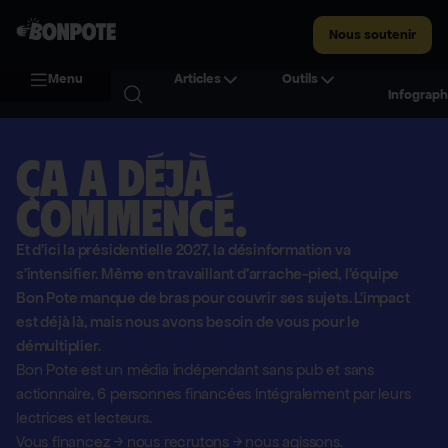
Nous soutenir
Menu
Articles
Outils
Infograph
Ça a déjà
commencé.
Et d'ici la présidentielle 2027, la désinformation va
s'intensifier. Même en travaillant d'arrache-pied, l'équipe
Bon Pote manque de bras pour couvrir ses sujets. L'impact
est déjà là, mais nous avons besoin de vous pour le
démultiplier.
Bon Pote est un média indépendant sans pub et sans
actionnaire,
6 personnes financées intégralement par leurs
lectrices et lecteurs.
Vous financez
→
nous recrutons
→
nous agissons.