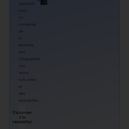
vendredi,
avec
un
condensé
de
la
semaine,
des
infographies,
nos
recos
culturelles
et
des
exclusivités.
S'abonner
à la
newsletter