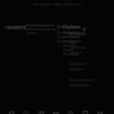
l'essentiel, fiable et sourcé
Média indépendant
Catégories
Formats
À
100% financé par ses
Écologie
Actualités
propos
lecteurs.
Démocratie
Enquêtes
Numérique
Interviews
Qui
Articles
sommes-
Outils
nous ?
Parcours
Mentions
légales
Recrutement
journaliste