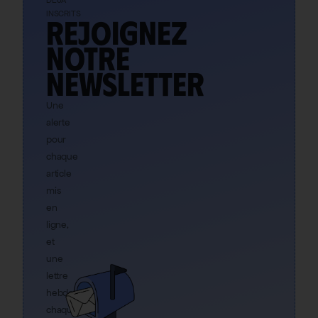
INSCRITS
Rejoignez
notre
newsletter
Une
alerte
pour
chaque
article
mis
en
ligne,
et
une
lettre
hebdo
chaque