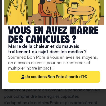
Vous en avez marre
deS caniculeS ?
Marre de la chaleur et du mauvais
traitement du sujet dans les médias ?
Soutenez Bon Pote si vous en avez les moyens,
Les causes profondes de la vulnérabilité sont en
on a besoin de vous pour nous renforcer et
partie liées aux contextes politiques, économiques
multiplier notre impact !
et sociaux, à la fois présents mais aussi hérités.
Je soutiens Bon Pote à partir d'1€
L’équité suppose de tenir compte à la fois des
inégalités actuelles et des héritages. Il faut
notamment prendre en compte la période coloniale
pour comprendre les inégales capacités
d’adaptation de certains Etats et plus précisément