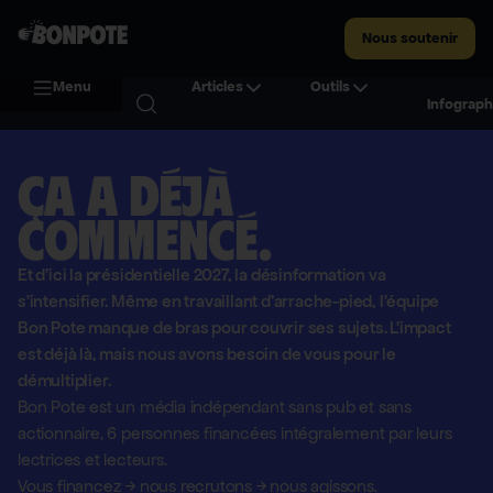
Nous soutenir
Menu
Articles
Outils
Infograph
Ça a déjà
commencé.
Et d'ici la présidentielle 2027, la désinformation va
s'intensifier. Même en travaillant d'arrache-pied, l'équipe
Bon Pote manque de bras pour couvrir ses sujets. L'impact
est déjà là, mais nous avons besoin de vous pour le
démultiplier.
Bon Pote est un média indépendant sans pub et sans
actionnaire,
6 personnes financées intégralement par leurs
lectrices et lecteurs.
Vous financez
→
nous recrutons
→
nous agissons.