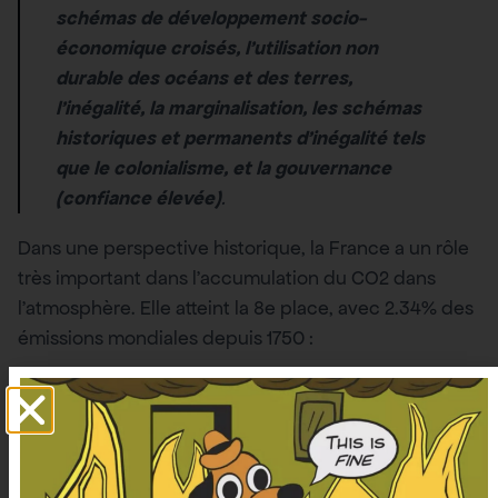
schémas de développement socio-
économique croisés, l’utilisation non
durable des océans et des terres,
l’inégalité, la marginalisation, les schémas
historiques et permanents d’inégalité tels
que le colonialisme, et la gouvernance
(confiance élevée)
.
Dans une perspective historique, la France a un rôle
très important dans l’accumulation du CO2 dans
l’atmosphère. Elle atteint la 8e place, avec 2.34% des
émissions mondiales depuis 1750 :