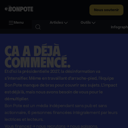
Nous soutenir
Menu
Articles
Outils
Infograph
Ça a déjà
commencé.
Et d'ici la présidentielle 2027, la désinformation va
s'intensifier. Même en travaillant d'arrache-pied, l'équipe
Bon Pote manque de bras pour couvrir ses sujets. L'impact
est déjà là, mais nous avons besoin de vous pour le
démultiplier.
Bon Pote est un média indépendant sans pub et sans
actionnaire,
6 personnes financées intégralement par leurs
lectrices et lecteurs.
Vous financez
→
nous recrutons
→
nous agissons.