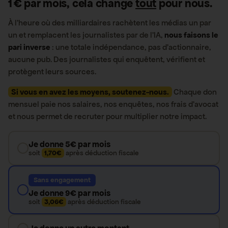
1 € par mois, cela change
tout
pour nous.
À l’heure où des milliardaires rachètent les médias un par
un et remplacent les journalistes par de l’IA,
nous faisons le
pari inverse
: une totale indépendance, pas d’actionnaire,
aucune pub. Des journalistes qui enquêtent, vérifient et
protègent leurs sources.
Si vous en avez les moyens, soutenez-nous.
Chaque don
mensuel paie nos salaires, nos enquêtes, nos frais d’avocat
et nous permet de recruter pour multiplier notre impact.
Je donne 5€ par mois
soit
1,70€
après déduction fiscale
Sans engagement
Je donne 9€ par mois
soit
3,06€
après déduction fiscale