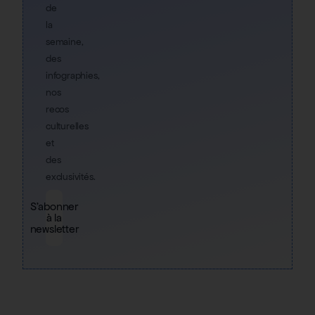
de
la
semaine,
des
infographies,
nos
recos
culturelles
et
des
exclusivités.
S'abonner
à la
newsletter