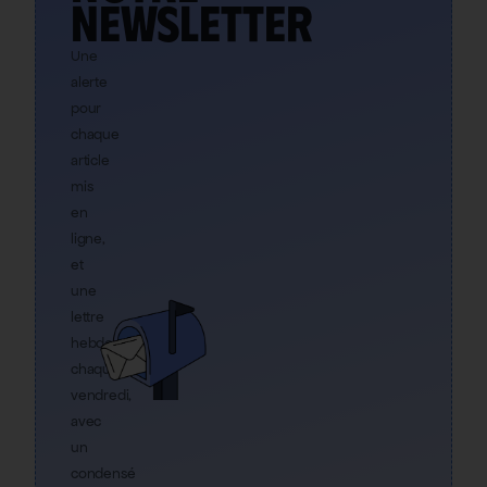
newsletter
Une
alerte
pour
chaque
article
mis
en
ligne,
et
une
lettre
hebdo
chaque
vendredi,
avec
un
condensé