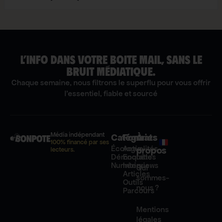
L’INFO DANS VOTRE BOITE MAIL, SANS LE
BRUIT MÉDIATIQUE.
Chaque semaine, nous filtrons le superflu pour vous offrir
l'essentiel, fiable et sourcé
Média indépendant
Catégories
Formats
À
100% financé par ses
Écologie
Actualités
propos
lecteurs.
Démocratie
Enquêtes
Numérique
Interviews
Qui
Articles
sommes-
Outils
nous ?
Parcours
Mentions
légales