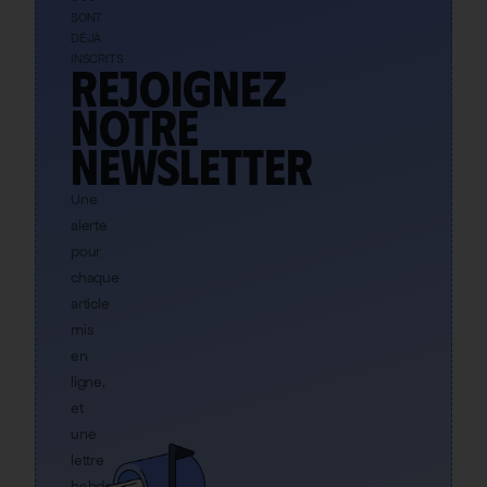
SONT
DÉJÀ
INSCRITS
Rejoignez
notre
newsletter
Une
alerte
pour
chaque
article
mis
en
ligne,
et
une
lettre
hebdo