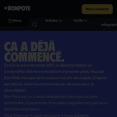
Nous soutenir
Menu
Articles
Outils
Infograph
Ça a déjà
commencé.
Et d'ici la présidentielle 2027, la désinformation va
s'intensifier. Même en travaillant d'arrache-pied, l'équipe
Bon Pote manque de bras pour couvrir ses sujets. L'impact
est déjà là, mais nous avons besoin de vous pour le
démultiplier.
Bon Pote est un média indépendant sans pub et sans
actionnaire,
6 personnes financées intégralement par leurs
lectrices et lecteurs.
Vous financez
→
nous recrutons
→
nous agissons.