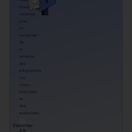
chaque
vendredi,
avec
un
condensé
de
la
semaine,
des
infographies,
nos
recos
culturelles
et
des
exclusivités.
S'abonner
à la