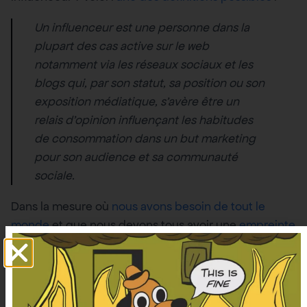
Un influenceur est une personne dans la
plupart des cas active sur le web
notamment via les réseaux sociaux et les
blogs qui, par son statut, sa position ou son
exposition médiatique, s’avère être un
relais d’opinion influençant les habitudes
de consommation dans un but marketing
pour son audience et sa communauté
sociale.
Dans la mesure où
nous avons besoin de tout le
monde
et que nous devons tous avoir une
empreinte
carbone de deux tonnes CO2eq /an maximum
pour
atteindre la neutralité carbone, des personnes avec
une empreinte 20, 100, 1000 fois supérieure à ce qu’il
faudrait, c’est tout simplement catastrophique. Non