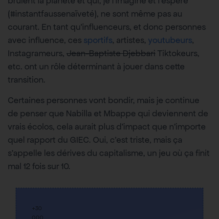
brûlent la planète et qui, je l’imagine et l’espère
(#instantfaussenaïveté), ne sont même pas au
courant. En tant qu’influenceurs, et donc personnes
avec influence, ces
sportifs
, artistes,
youtubeurs
,
Instagrameurs,
Jean-Baptiste Djebbari
Tiktokeurs,
etc. ont un rôle déterminant à jouer dans cette
transition.
Certaines personnes vont bondir, mais je continue
de penser que Nabilla et Mbappe qui deviennent de
vrais écolos, cela aurait plus d’impact que n’importe
quel rapport du GIEC. Oui, c’est triste, mais ça
s’appelle les dérives du capitalisme, un jeu où ça finit
mal 12 fois sur 10.
+30
000