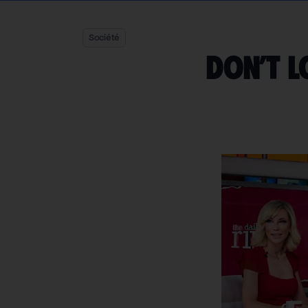
Société
Don’t 