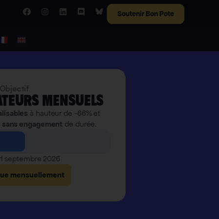
Soutenir Bon Pote
Objectif
teurs mensuels
alisables
à hauteur de -66% et
,
sans engagement
de durée.
 21 septembre 2026
bue mensuellement