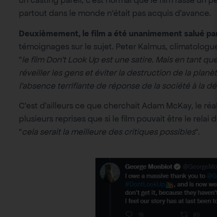
un casting pareil, c’est normal que le film fasse un pe
partout dans le monde n’était pas acquis d’avance.
Deuxièmement, le film a été unanimement salué par 
témoignages sur le sujet. Peter Kalmus, climatologu
“
le film Don’t Look Up est une satire. Mais en tant q
réveiller les gens et éviter la destruction de la planète
l’absence terrifiante de réponse de la société à la d
C’est d’ailleurs ce que cherchait Adam McKay, le réalis
plusieurs reprises que si le film pouvait être le relai 
“
cela serait la meilleure des critiques possibles
“.