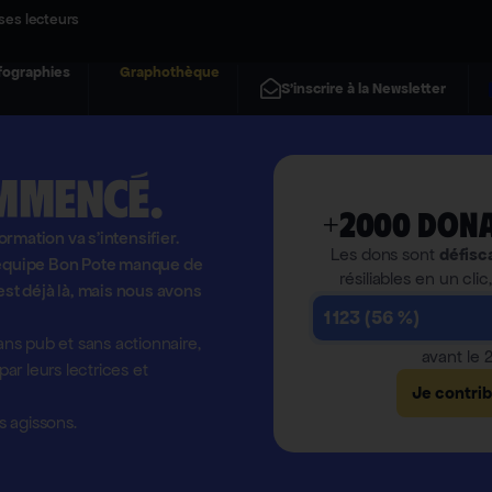
ses lecteurs
fographies
Graphothèque
S'inscrire à la Newsletter
mmencé.
+2000 dona
formation va s'intensifier.
Les dons sont
défisc
l'équipe Bon Pote manque de
résiliables en un clic
est déjà là, mais nous avons
1 123 (56 %)
ns pub et sans actionnaire,
avant le
r leurs lectrices et
Je contri
 agissons.