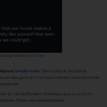
 George Monbiot sur
Twitter
a dépassé
la bulle écolo
! Bien aidé par les stars à
mpris par des gens qui n’ont pas vraiment conscience de
séquences.
s parler du réchauffement climatique que
la sortie du
ordinaire. Triste, mais extraordinaire.