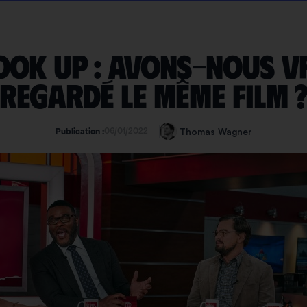
Look up : avons-nous v
regardé le même film 
06/01/2022
Thomas Wagner
Publication :