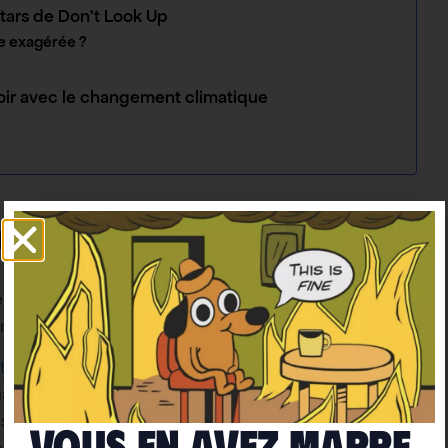
stars de Don’t Look Up
le exagérée ?
voir avec le changement climatique
ble
bien quelque chose d’incontestable concernant le film
ndiale !
été streamé 152 millions d’heures
, un record historique
and vous êtes en tête des visionnages dans 94 pays,
cès”. Est-ce que c’est surprenant ? Pas vraiment. Avec
Vous en avez marre