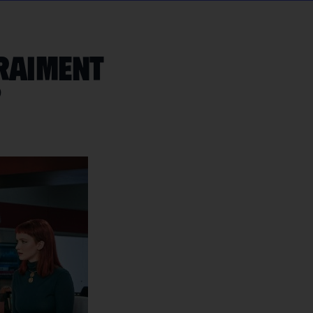
raiment
?