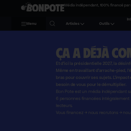
Média indépendant, 100% financé par 
In
Menu
Articles
Outils
Ça a déjà co
Et d'ici la présidentielle 2027, la désin
Même en travaillant d'arrache-pied, 
bras pour couvrir ses sujets. L'impact 
besoin de vous pour le démultiplier.
Bon Pote est un média indépendant sa
6 personnes financées intégralement pa
lecteurs.
Vous financez
→
nous recrutons
→
nous