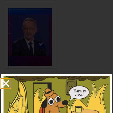
e de la France
en 2025
Climat-
Municipale
biodiversité
s 2026
Municipales
2026 : un
“effondremen