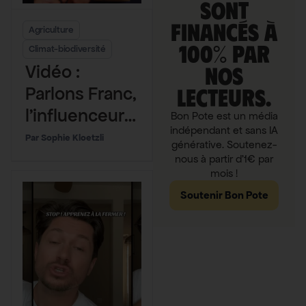
sont
financés à
Agriculture
100% par
Climat-biodiversité
Vidéo :
nos
Parlons Franc,
lecteurs.
l’influenceur
Bon Pote est un média
indépendant et sans IA
qui aime
Sophie Kloetzli
générative. Soutenez-
beaucoup
nous à partir d'1€ par
mois !
(trop) la
Soutenir Bon Pote
viande rouge