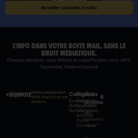
Accéder à la boite à outils
L’INFO DANS VOTRE BOITE MAIL, SANS LE
BRUIT MÉDIATIQUE.
Chaque semaine, nous filtrons le superflu pour vous offrir
l'essentiel, fiable et sourcé
Média indépendant
Catégories
Formats
À
100% financé par ses
Écologie
Actualités
propos
lecteurs.
Démocratie
Enquêtes
Numérique
Interviews
Qui
Articles
sommes-
Outils
Parcours
nous ?