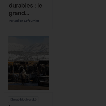
durables : le
grand
enfumage
Julien Lefournier
Climat-biodiversité