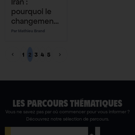
Iran :
pourquoi le
changement
climatique
Mathieu Brand
explique
aussi les
1
2
3
4
5
révoltes en
cours
LES PARCOURS THÉMATIQUES
Vous ne savez pas par où commencer pour vous informer ?
Découvrez notre sélection de parcours.