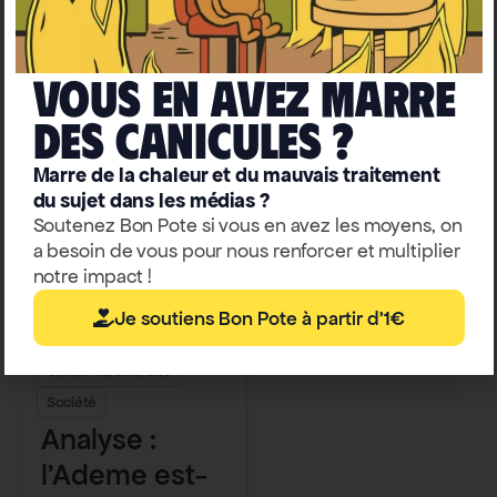
t historique”
Sophie Kloetzli
de la
couverture
Vous en avez marre
médiatique
deS caniculeS ?
de l’écologie
Marre de la chaleur et du mauvais traitement
du sujet dans les médias ?
Soutenez Bon Pote si vous en avez les moyens, on
a besoin de vous pour nous renforcer et multiplier
notre impact !
Je soutiens Bon Pote à partir d'1€
Climat-biodiversité
Société
Analyse :
l’Ademe est-