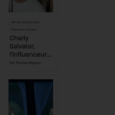
Climat-biodiversité
Réseaux sociaux
Charly
Salvator,
l’influenceur
qui se moque
Thomas Wagner
du climat