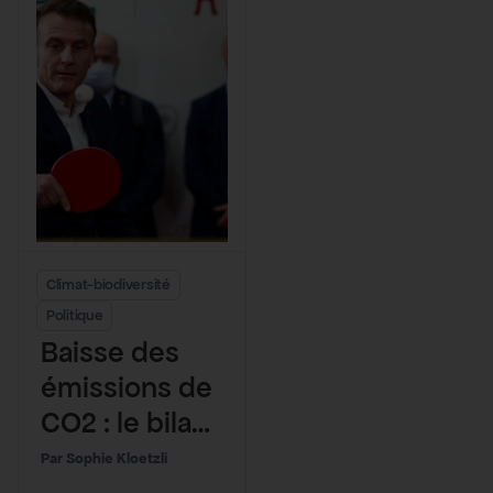
Climat-biodiversité
Politique
Baisse des
émissions de
CO2 : le bilan
catastrophiqu
Sophie Kloetzli