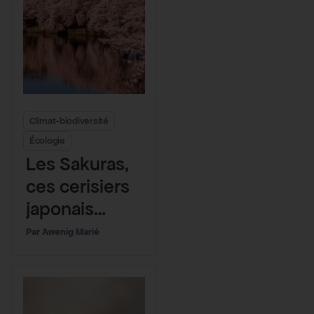
Climat-biodiversité
Écologie
Les Sakuras,
ces cerisiers
japonais
témoins
Awenig Marié
millénaire du
changement
climatique