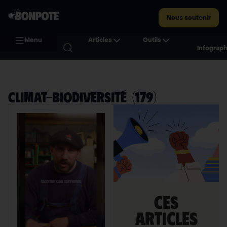
Nous soutenir
Menu
Articles
Outils
Infograph
Climat-biodiversité
(
179
)
Ces
articles