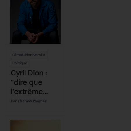
Climat-biodiversité
Politique
Cyril Dion :
“dire que
l’extrême
droite est un
Thomas Wagner
danger pour
l’écologie
peut être un