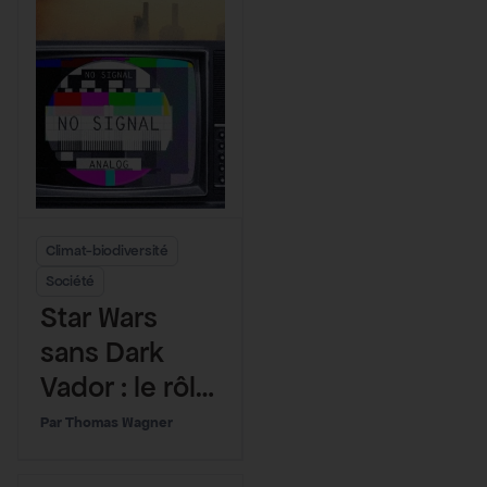
véritable frein
à trouver des
financements
”
Climat-biodiversité
Société
Star Wars
sans Dark
Vador : le rôle
des médias
Thomas Wagner
vu par le GIEC