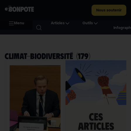
Nous soutenir
Menu
Articles
Outils
Infograph
Climat-biodiversité
(
179
)
Ces
articles