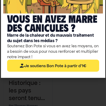
des océans
Vous en avez marre
deS caniculeS ?
Marre de la chaleur et du mauvais traitement
du sujet dans les médias ?
Soutenez Bon Pote si vous en avez les moyens, on
a besoin de vous pour nous renforcer et multiplier
notre impact !
Je soutiens Bon Pote à partir d'1€
Climat-biodiversité
Justice sociale
Historique :
les pays
seront tenus
juridiquemen
Thomas Wagner