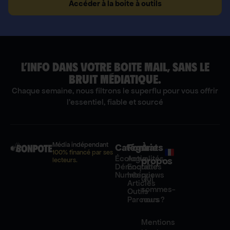
Accéder à la boite à outils
L’INFO DANS VOTRE BOITE MAIL, SANS LE
BRUIT MÉDIATIQUE.
Chaque semaine, nous filtrons le superflu pour vous offrir
l'essentiel, fiable et sourcé
Média indépendant
Catégories
Formats
À
100% financé par ses
Écologie
Actualités
propos
lecteurs.
Démocratie
Enquêtes
Numérique
Interviews
Qui
Articles
sommes-
Outils
Parcours
nous ?
Mentions