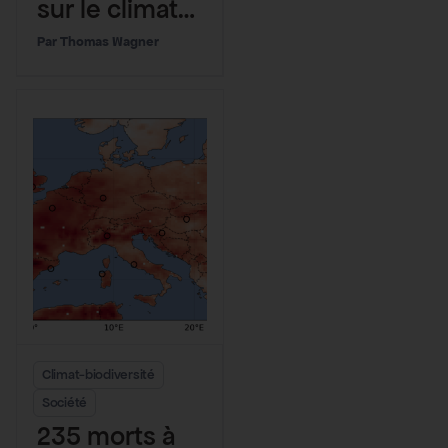
sur le climat
n’a jamais été
Thomas Wagner
aussi mauvais
Climat-biodiversité
Société
235 morts à