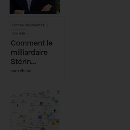
Climat-biodiversité
Société
Comment le
milliardaire
Stérin
soutient
Tribune
l’obstruction
climatique en
France