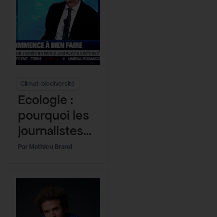
Climat-biodiversité
Ecologie :
pourquoi les
journalistes
ne sont pas à
Mathieu Brand
la hauteur