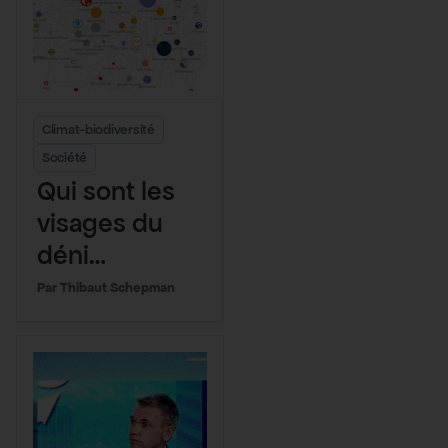
Climat-biodiversité
Société
Qui sont les
visages du
déni
climatique en
Thibaut Schepman
France ?