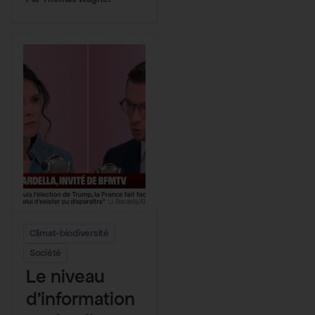
t
responsables
de leur
inaction
climatique
Climat-biodiversité
Société
Le niveau
d’information