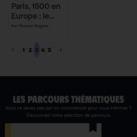
Paris, 1500 en
Europe : le
changement
Thomas Wagner
climatique a
triplé le
1
2
3
4
5
nombre de
morts de la
canicule de
juin 2025
LES PARCOURS THÉMATIQUES
Vous ne savez pas par où commencer pour vous informer ?
Découvrez notre sélection de parcours.