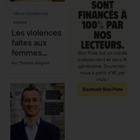
sont
financés à
Climat-biodiversité
100% par
Société
Les violences
nos
faites aux
lecteurs.
femmes
Bon Pote est un média
indépendant et sans IA
augmentent
Thomas Wagner
générative. Soutenez-
elles avec le
nous à partir d'1€ par
mois !
réchauffeme
Soutenir Bon Pote
nt
climatique ?