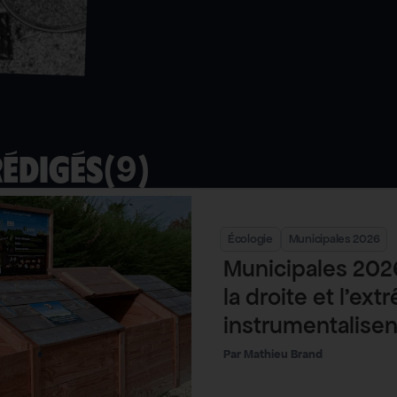
(
9
)
rédigés
Écologie
Municipales 2026
Municipales 202
la droite et l’ex
instrumentalisen
déchets
Mathieu Brand