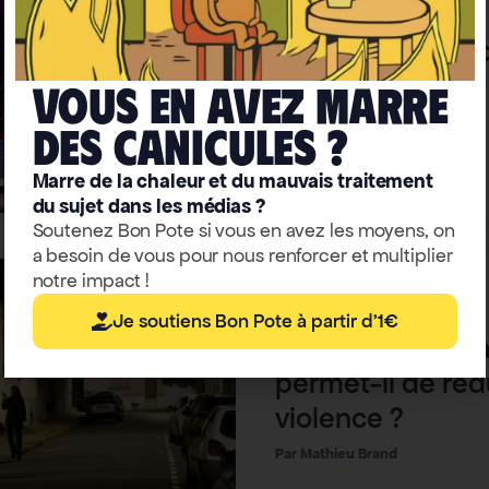
Politique
Municipales 2026
Y a-t-il une expl
l’insécurité dans 
Vous en avez marre
écologistes ?
deS caniculeS ?
Mathieu Brand
Marre de la chaleur et du mauvais traitement
du sujet dans les médias ?
Soutenez Bon Pote si vous en avez les moyens, on
a besoin de vous pour nous renforcer et multiplier
notre impact !
Société
Je soutiens Bon Pote à partir d'1€
Analyse : l’éclai
permet-il de rédu
violence ?
Mathieu Brand