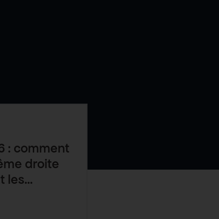
6 : comment
trême droite
t les