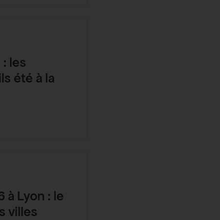
: les
ls été à la
 à Lyon : le
 villes