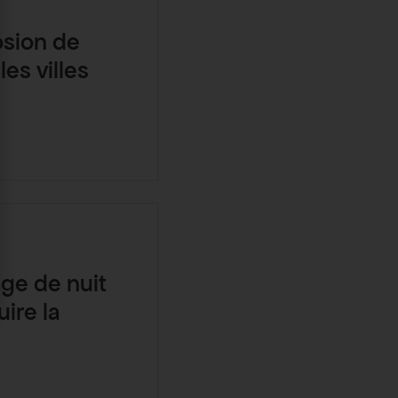
osion de
les villes
rage de nuit
ire la