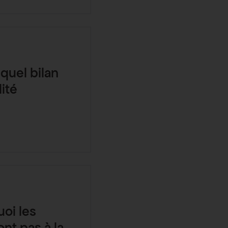
quel bilan
ité
uoi les
ont pas à la