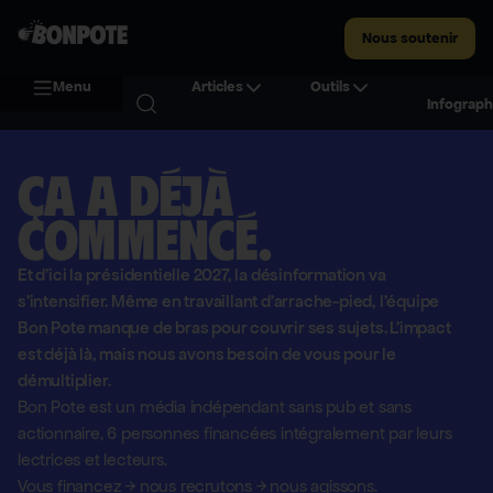
Nous soutenir
Menu
Articles
Outils
Infograph
Ça a déjà
commencé.
Et d'ici la présidentielle 2027, la désinformation va
s'intensifier. Même en travaillant d'arrache-pied, l'équipe
Bon Pote manque de bras pour couvrir ses sujets. L'impact
est déjà là, mais nous avons besoin de vous pour le
démultiplier.
Bon Pote est un média indépendant sans pub et sans
actionnaire,
6 personnes financées intégralement par leurs
lectrices et lecteurs.
Vous financez
→
nous recrutons
→
nous agissons.