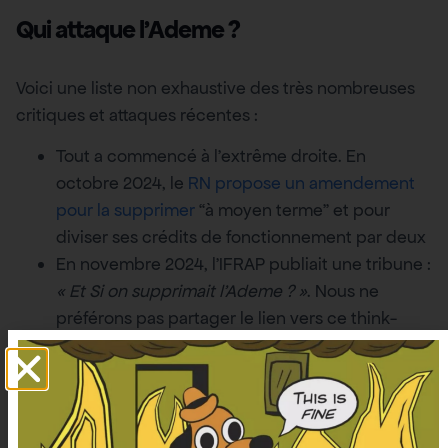
Qui attaque l’Ademe ?
Voici une liste non exhaustive des très nombreuses
critiques et attaques récentes :
Tout a commencé à l’extrême droite. En
octobre 2024, le
RN propose un amendement
pour la supprimer
“à moyen terme” et pour
diviser ses crédits de fonctionnement par deux
En novembre 2024, l’IFRAP publiait une tribune :
« Et Si on supprimait l’Ademe ? »
. Nous ne
préférons pas partager le lien vers ce think-
tank, lisez plutôt
cette réponse à leur tribune
ou
notre enquête
qui montre qu’un tiers des
articles du site de ce think tank sont trompeurs
ou inexacts à propos de l’énergie, que l’IFRAP