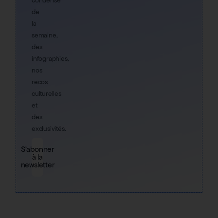
condensé
de
la
semaine,
des
infographies,
nos
recos
culturelles
et
des
exclusivités.
S'abonner
à la
newsletter