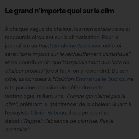
Le grand n’importe quoi sur la clim
À chaque vague de chaleur, les mêmes
fake news
et
raccourcis circulent sur la climatisation. Pour la
journaliste au
Point
Géraldine Woessner,
celle-ci
serait
“sans impact sur le réchauffement climatique”
et ne contribuerait que
“marginalement aux îlots de
chaleur urbains”
(c’est faux, on y reviendra). De son
côté, sa consœur à
l’Opinion
,
Emmanuelle Ducros
, ne
rate pas une occasion de défendre cette
technologie, raillant une
“France qui n’aime pas la
clim”,
préférant la
“pénitence”
de la chaleur. Quant à
l’essayiste
Olivier Babeau
, il coupe court au
débat :
“Rappel : l’absence de clim tue. Pas le
contraire”.