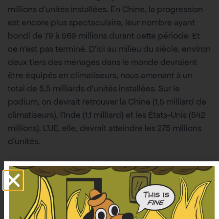
millions d’unités installées. En Chine, la progression
est encore plus spectaculaire, leur nombre ayant
bondi de 79 à 569 millions durant cette période. Et
ce n’est pas terminé. D’ici au milieu du siècle, environ
deux tiers des ménages dans le monde devraient
être équipés en climatiseurs, nous amenant à un
total de 5,5 milliards d’unités installées. Sur le
podium, on devrait retrouver la Chine (1,5 milliard de
climatiseurs), l’Inde (1,1 milliard) et les États-Unis (542
millions). L’UE, elle, devrait atteindre les 275 millions
d’unités.