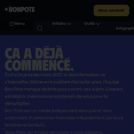
Nous soutenir
Menu
Articles
Outils
Infograph
Ça a déjà
commencé.
Et d'ici la présidentielle 2027, la désinformation va
s'intensifier. Même en travaillant d'arrache-pied, l'équipe
Bon Pote manque de bras pour couvrir ses sujets. L'impact
est déjà là, mais nous avons besoin de vous pour le
démultiplier.
Bon Pote est un média indépendant sans pub et sans
actionnaire,
6 personnes financées intégralement par leurs
lectrices et lecteurs.
Vous financez
→
nous recrutons
→
nous agissons.