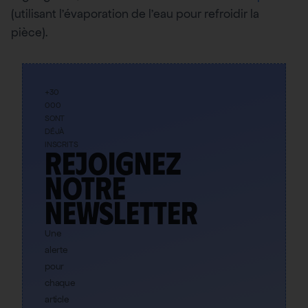
(utilisant l’évaporation de l’eau pour refroidir la
pièce).
+30
000
SONT
DÉJÀ
INSCRITS
Rejoignez
notre
newsletter
Une
alerte
pour
chaque
article