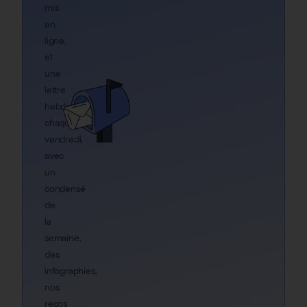
mis
en
ligne,
et
une
lettre
hebdo
chaque
vendredi,
avec
un
condensé
de
la
semaine,
des
infographies,
nos
recos