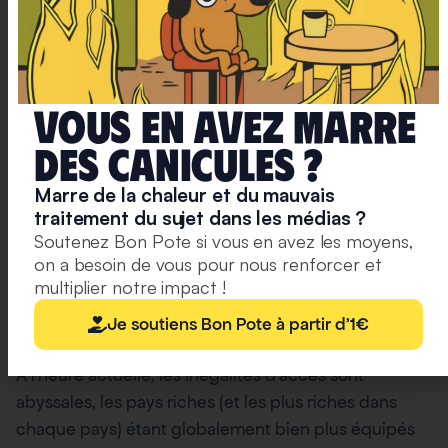
Vous en avez marre
deS caniculeS ?
Marre de la chaleur et du mauvais
traitement du sujet dans les médias ?
Soutenez Bon Pote si vous en avez les moyens,
on a besoin de vous pour nous renforcer et
Source :
multiplier notre impact !
Agence internationale de l’énergie “The future of cooling”, 2
018
Je soutiens Bon Pote à partir d'1€
À l’heure actuelle, les inégalités d’accès sont
abyssales, les pays riches (et les plus riches dans
chaque pays) étant globalement bien plus équipés