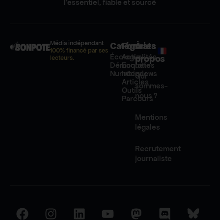
l'essentiel, fiable et sourcé
Média indépendant
Catégories
Formats
À
100% financé par ses
Écologie
Actualités
propos
lecteurs.
Démocratie
Enquêtes
Numérique
Interviews
Qui
Articles
sommes-
Outils
nous ?
Parcours
Mentions
légales
Recrutement
journaliste