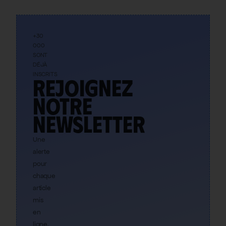
+30
000
SONT
DÉJÀ
INSCRITS
Rejoignez
notre
newsletter
Une
alerte
pour
chaque
article
mis
en
ligne,