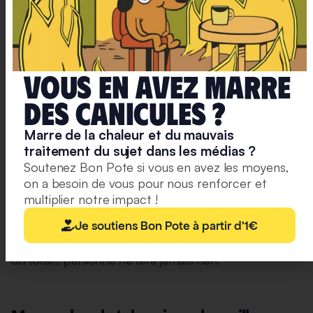
Là encore, les émissions liées à la production de
Vous en avez marre
viande rouge sont sans commune mesure avec les
produits végétaux. 99 kg de CO
équivalent pour
deS caniculeS ?
2
produire 1 kg de bœuf contre seulement 3,2 kg pour
Marre de la chaleur et du mauvais
du tofu ou 4,5 kg pour du riz…
traitement du sujet dans les médias ?
Non seulement cet argument est donc faux, mais il
Soutenez Bon Pote si vous en avez les moyens,
on a besoin de vous pour nous renforcer et
relève du “whataboutisme” (l’un des
douze discours
multiplier notre impact !
de l’inaction climatique
que nous avons déjà passés
au crible chez Bon Pote). Si tous les secteurs se
Je soutiens Bon Pote à partir d'1€
dédouanent en disant qu’ils ne représentent que 2 %
du total… personne ne fera jamais rien.