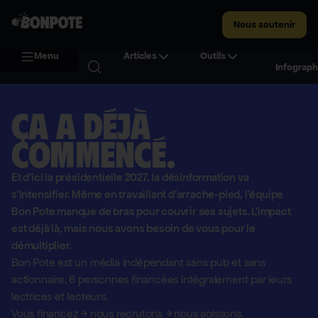
Nous soutenir
Menu
Articles
Outils
Infograph
Ça a déjà
commencé.
Et d'ici la présidentielle 2027, la désinformation va
s'intensifier. Même en travaillant d'arrache-pied, l'équipe
Bon Pote manque de bras pour couvrir ses sujets. L'impact
est déjà là, mais nous avons besoin de vous pour le
démultiplier.
Bon Pote est un média indépendant sans pub et sans
actionnaire,
6 personnes financées intégralement par leurs
lectrices et lecteurs.
Vous financez
→
nous recrutons
→
nous agissons.