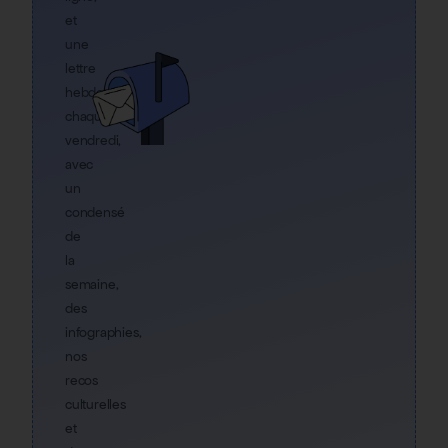
et
une
lettre
hebdo
chaque
vendredi,
avec
un
condensé
de
la
semaine,
des
infographies,
nos
recos
culturelles
et