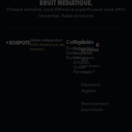
BRUIT MÉDIATIQUE.
Chaque semaine, nous filtrons le superflu pour vous offrir
l'essentiel, fiable et sourcé
Média indépendant
Catégories
Formats
À
100% financé par ses
Écologie
Actualités
propos
lecteurs.
Démocratie
Enquêtes
Numérique
Interviews
Qui
Articles
sommes-
Outils
Parcours
nous ?
Mentions
légales
Recrutement
journaliste