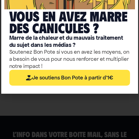
Vous en avez marre
deS caniculeS ?
Marre de la chaleur et du mauvais traitement
Agriculture
Climat-biodiversité
du sujet dans les médias ?
Chiens, chevaux, poissons… 6
Soutenez Bon Pote si vous en avez les moyens, on
a besoin de vous pour nous renforcer et multiplier
idées reçues qui biaisent notre
notre impact !
rapport aux animaux
Je soutiens Bon Pote à partir d'1€
Florence Dellerie
L’INFO DANS VOTRE BOITE MAIL, SANS LE