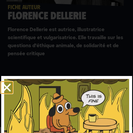
FICHE AUTEUR
Florence Dellerie
Florence Dellerie est autrice, illustratrice
scientifique et vulgarisatrice. Elle travaille sur les
questions d’éthique animale, de solidarité et de
pensée critique
(
1
)
Articles rédigés