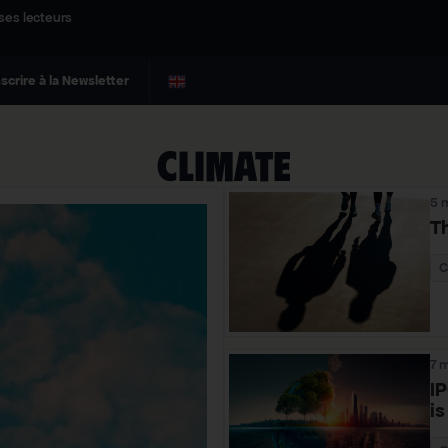
ses lecteurs
nscrire à la Newsletter
Climate
5 
Th
C
7 
I
is