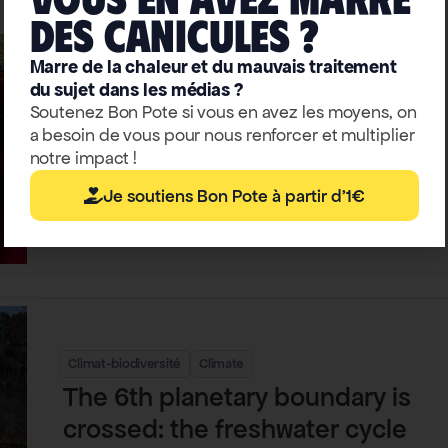
deS caniculeS ?
Marre de la chaleur et du mauvais traitement
du sujet dans les médias ?
Climate
Soutenez Bon Pote si vous en avez les moyens, on
Deadly heatwaves in India and
a besoin de vous pour nous renforcer et multiplier
Pakistan: It’s only the beginning
notre impact !
Je soutiens Bon Pote à partir d'1€
Thomas Wagner
Climat-biodiversité
Climate
The 6th planetary boundary is
crossed: the freshwater cycle