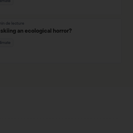
limate
min de lecture
 skiing an ecological horror?
limate