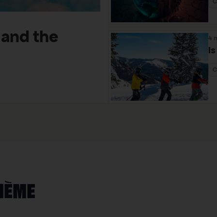
C
 and the
4 
Is
C
HÈME