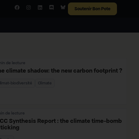
Soutenir Bon Pote
min de lecture
e climate shadow: the new carbon footprint ?
limat-biodiversité
Climate
min de lecture
PCC Synthesis Report : the climate time-bomb
 ticking