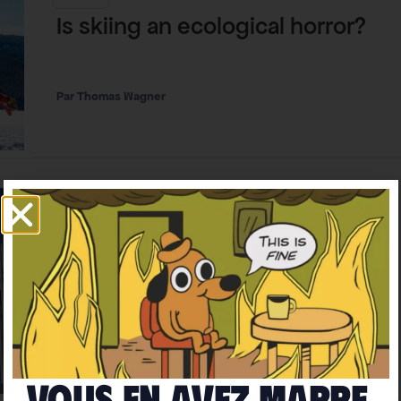
Is skiing an ecological horror?
Thomas Wagner
Climat-biodiversité
Climate
COP27: a COP for (almost)
nothing
Thomas Wagner
Vous en avez marre