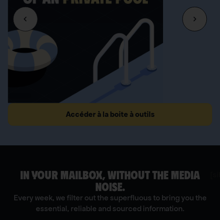
Accéder à la boite à outils
IN YOUR MAILBOX, WITHOUT THE MEDIA
[s
NOISE.
Every week, we filter out the superfluous to bring you the
essential, reliable and sourced information.