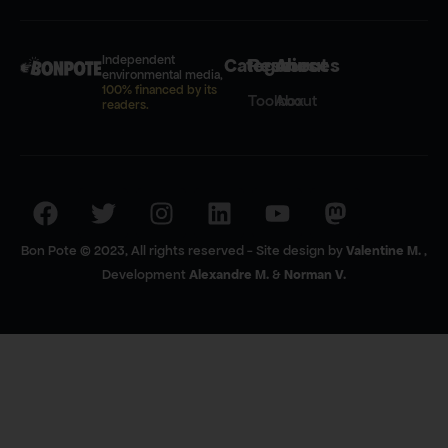
Independent
Categories
Resources
About
environmental media,
100% financed by its
Toolbox
About
readers.
Bon Pote © 2023, All rights reserved - Site design by
Valentine M.
,
Development
Alexandre M.
&
Norman V.