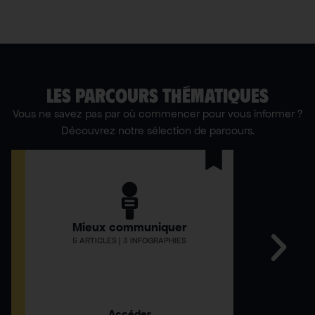
LES PARCOURS THÉMATIQUES
Vous ne savez pas par où commencer pour vous informer ?
Découvrez notre sélection de parcours.
Mieux communiquer
Comment
5 ARTICLES | 3 INFOGRAPHIES
12 AR
Accéder