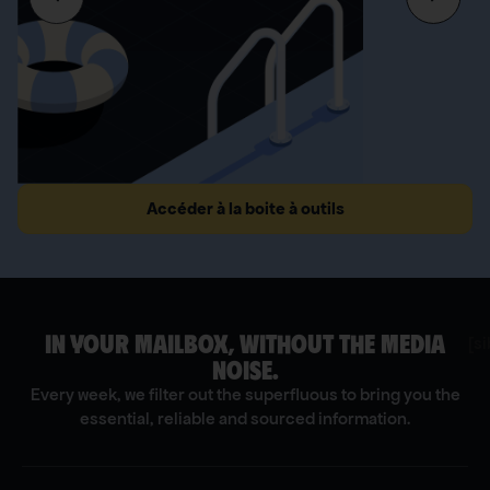
Accéder à la boite à outils
IN YOUR MAILBOX, WITHOUT THE MEDIA
[s
NOISE.
Every week, we filter out the superfluous to bring you the
essential, reliable and sourced information.