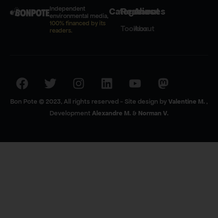
Independent
Categories
Resources
About
environmental media,
100% financed by its
Toolbox
About
readers.
Bon Pote © 2023, All rights reserved - Site design by
Valentine M.
,
Development
Alexandre M.
&
Norman V.