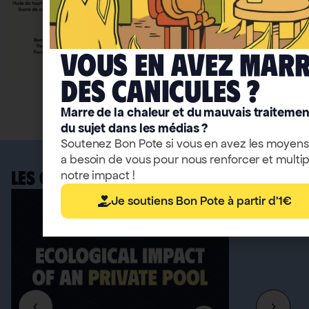
Vous en avez mar
deS caniculeS ?
Accéder aux infographies
Marre de la chaleur et du mauvais traitemen
du sujet dans les médias ?
Soutenez Bon Pote si vous en avez les moyens
a besoin de vous pour nous renforcer et multip
notre impact !
LES OUTILS BONPOTE
Je soutiens Bon Pote à partir d'1€