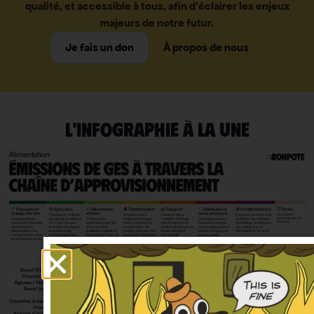
qualité, et accessible à tous, afin d’éclairer les enjeux
majeurs de notre futur.
Je fais un don
À propos de nous
L'INFOGRAPHIE À LA UNE