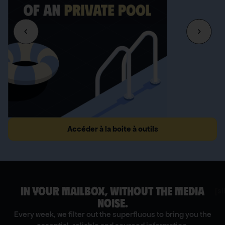
Accéder à la boite à outils
IN YOUR MAILBOX, WITHOUT THE MEDIA
[s
NOISE.
Every week, we filter out the superfluous to bring you the