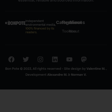
essential, reliable and sourced information.
Independent
Categories
Resources
About
environmental media,
100% financed by its
Toolbox
About
readers.
Bon Pote © 2023, All rights reserved - Site design by
Valentine M.
,
Development
Alexandre M.
&
Norman V.