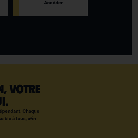
Accéder
n, votre
i.
ndépendant. Chaque
sible à tous, afin