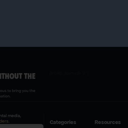
[sibwp_form id="2"]
ITHOUT THE
uous to bring you the
mation.
tal media,
ders.
Categories
Resources