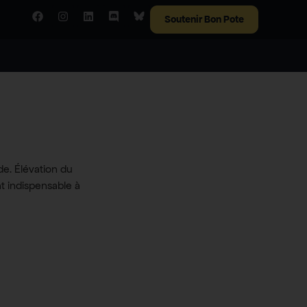
Soutenir Bon Pote
s
e. Élévation du
t indispensable à