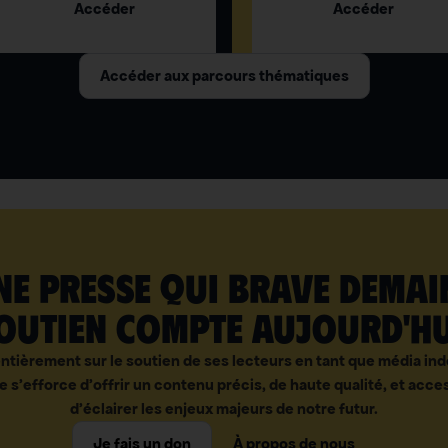
Accéder
Accéder
Accéder aux parcours thématiques
e presse qui brave demai
outien compte aujourd'hu
ntièrement sur le soutien de ses lecteurs en tant que média i
e s’efforce d’offrir un contenu précis, de haute qualité, et acces
d’éclairer les enjeux majeurs de notre futur.
Je fais un don
À propos de nous