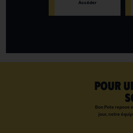
Accéder
Pour un
s
Bon Pote repose e
jour, notre équip