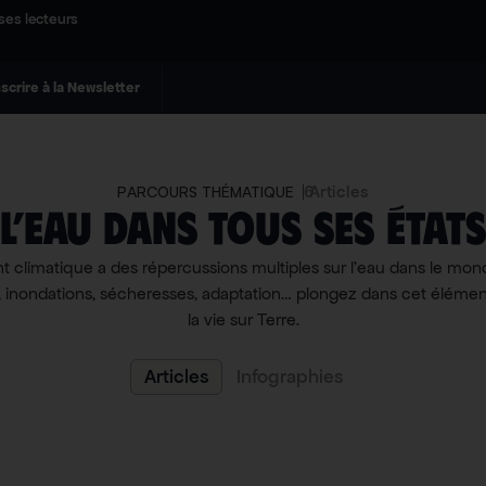
ses lecteurs
nscrire à la Newsletter
6
Articles
PARCOURS THÉMATIQUE
L’eau dans tous ses état
climatique a des répercussions multiples sur l’eau dans le mond
, inondations, sécheresses, adaptation… plongez dans cet élémen
la vie sur Terre.
Articles
Infographies