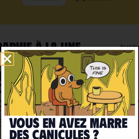
RAPHIE À LA UNE
Accéder 
Vous en avez marre
deS caniculeS ?