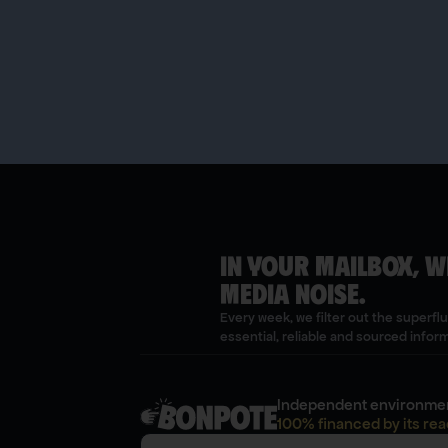
IN YOUR MAILBOX, W
MEDIA NOISE.
Every week, we filter out the superfl
essential, reliable and sourced infor
Independent environmen
100% financed by its rea