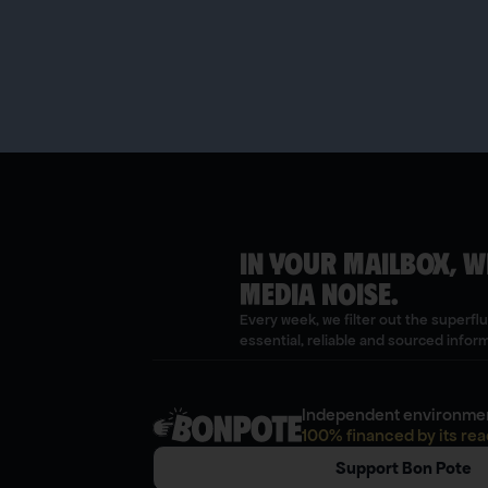
IN YOUR MAILBOX, W
MEDIA NOISE.
Every week, we filter out the superfl
essential, reliable and sourced infor
Independent environmen
100% financed by its rea
Support Bon Pote