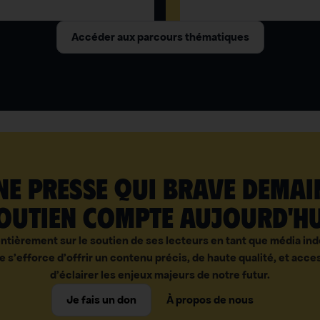
Accéder aux parcours thématiques
e presse qui brave demai
outien compte aujourd'hu
ntièrement sur le soutien de ses lecteurs en tant que média i
e s’efforce d’offrir un contenu précis, de haute qualité, et acces
d’éclairer les enjeux majeurs de notre futur.
Je fais un don
À propos de nous