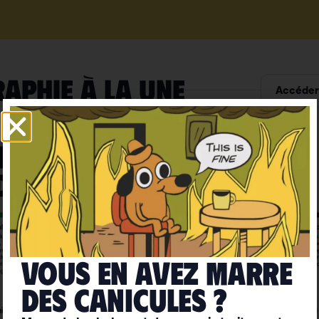
RAPHIE À LA UNE
Accéder 
Vous en avez marre
deS caniculeS ?