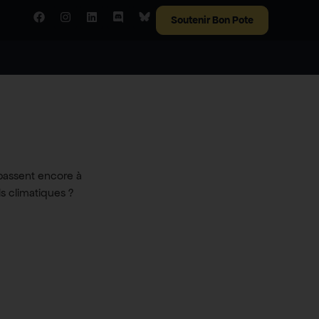
Soutenir Bon Pote
passent encore à
ls climatiques ?