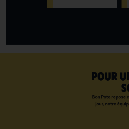
Pour un
s
Bon Pote repose e
jour, notre équip