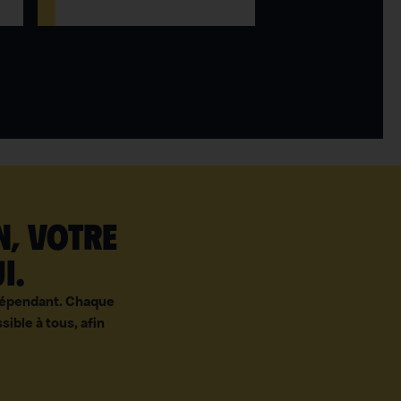
n, votre
i.
ndépendant. Chaque
sible à tous, afin