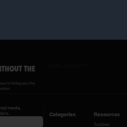
[sibwp_form id="2"]
ITHOUT THE
uous to bring you the
mation.
tal media,
ders.
Categories
Resources
Toolbox