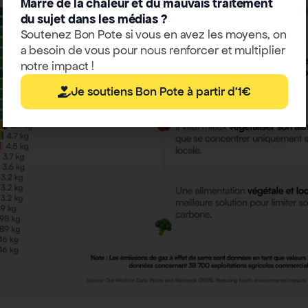
Marre de la chaleur et du mauvais traitement
du sujet dans les médias ?
Soutenez Bon Pote si vous en avez les moyens, on
a besoin de vous pour nous renforcer et multiplier
notre impact !
Je soutiens Bon Pote à partir d'1€