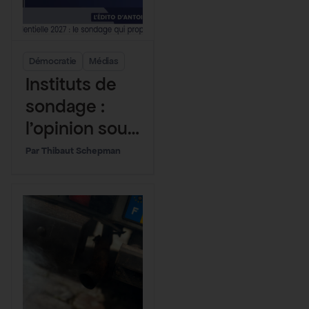
Démocratie
Médias
Instituts de
sondage :
l’opinion sous
influence
Thibaut Schepman