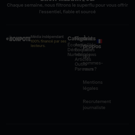
Chaque semaine, nous filtrons le superflu pour vous offrir
l'essentiel, fiable et sourcé
Média indépendant
Catégories
Formats
À
100% financé par ses
Écologie
Actualités
propos
lecteurs.
Démocratie
Enquêtes
Numérique
Interviews
Qui
Articles
sommes-
Outils
Parcours
nous ?
Mentions
légales
Recrutement
journaliste