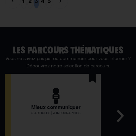
1
2
3
4
5
municipal
pour onze
candidats mis
en cause
LES PARCOURS THÉMATIQUES
Vous ne savez pas par où commencer pour vous informer ?
Découvrez notre sélection de parcours.
Mieux communiquer
Comment
5 ARTICLES | 3 INFOGRAPHIES
12 AR