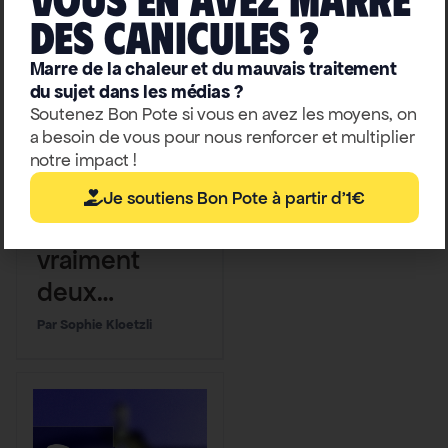
deS caniculeS ?
Marre de la chaleur et du mauvais traitement
du sujet dans les médias ?
Soutenez Bon Pote si vous en avez les moyens, on
a besoin de vous pour nous renforcer et multiplier
notre impact !
Politiqu
Municipales
e
2026
Je soutiens Bon Pote à partir d'1€
Y a-t-il
vraiment
deux
gauches
Sophie Kloetzli
“irréconciliabl
es” ?