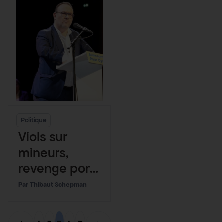
Politique
Viols sur
mineurs,
revenge porn,
proxénétisme
Thibaut Schepman
aggravé :
succès