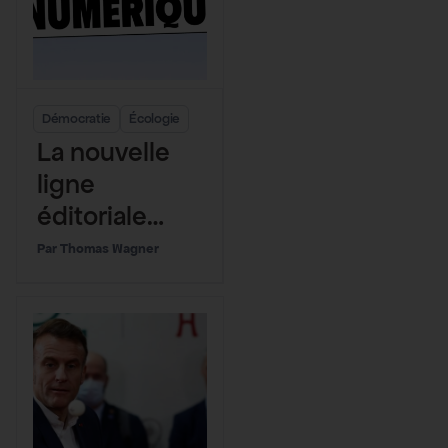
Démocratie
Écologie
La nouvelle
ligne
éditoriale
chez Bon
Thomas Wagner
Pote