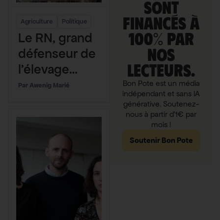
sont
financés à
Agriculture
Politique
100% par
Le RN, grand
nos
défenseur de
lecteurs.
l’élevage
intensif
Bon Pote est un média
Awenig Marié
indépendant et sans IA
générative. Soutenez-
nous à partir d'1€ par
mois !
Soutenir Bon Pote