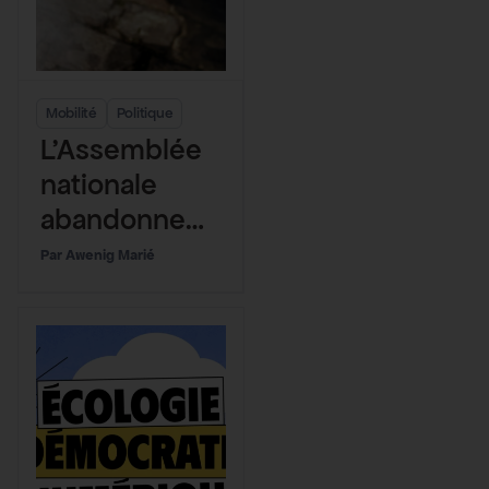
Mobilité
Politique
L’Assemblée
nationale
abandonne
définitivemen
Awenig Marié
t les ZFE