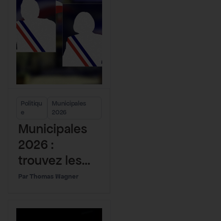
Politiqu
Municipales
e
2026
Municipales
2026 :
trouvez les
résultats du
Thomas Wagner
2nd tour dans
votre ville