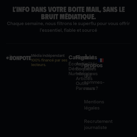
L’INFO DANS VOTRE BOITE MAIL, SANS LE
BRUIT MÉDIATIQUE.
Chaque semaine, nous filtrons le superflu pour vous offrir
l'essentiel, fiable et sourcé
Média indépendant
Catégories
Formats
À
100% financé par ses
Écologie
Actualités
propos
lecteurs.
Démocratie
Enquêtes
Numérique
Interviews
Qui
Articles
sommes-
Outils
Parcours
nous ?
Mentions
légales
Recrutement
journaliste