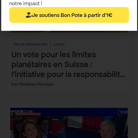
notre impact !
Je soutiens Bon Pote à partir d'1€
Climat-biodiversité
Luttes
Un vote pour les limites
planétaires en Suisse :
l’initiative pour la responsabilité
environnementale
Timothée Parrique