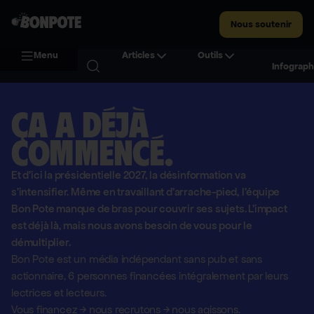
Nous soutenir
Menu
Articles
Outils
Infograph
Ça a déjà
commencé.
Et d'ici la présidentielle 2027, la désinformation va
s'intensifier. Même en travaillant d'arrache-pied, l'équipe
Bon Pote manque de bras pour couvrir ses sujets. L'impact
est déjà là, mais nous avons besoin de vous pour le
démultiplier.
Bon Pote est un média indépendant sans pub et sans
actionnaire,
6 personnes financées intégralement par leurs
lectrices et lecteurs.
Vous financez
→
nous recrutons
→
nous agissons.