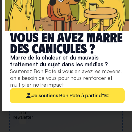
avec
un
condensé
de
la
Vous en avez marre
semaine,
deS caniculeS ?
des
infographies,
Marre de la chaleur et du mauvais
nos
traitement du sujet dans les médias ?
recos
Soutenez Bon Pote si vous en avez les moyens,
culturelles
on a besoin de vous pour nous renforcer et
et
multiplier notre impact !
des
Je soutiens Bon Pote à partir d'1€
exclusivités.
S'abonner
à la
newsletter