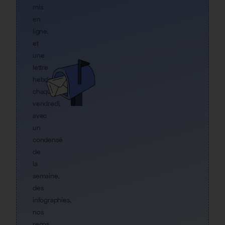
mis
en
ligne,
et
une
lettre
hebdo
chaque
vendredi,
avec
un
condensé
de
la
semaine,
des
infographies,
nos
recos