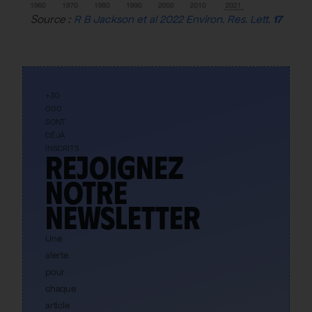
Source :
R B Jackson
et al
2022
Environ. Res. Lett.
17
+30
000
SONT
DÉJÀ
INSCRITS
Rejoignez
notre
newsletter
Une
alerte
pour
chaque
article