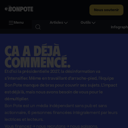
Nous soutenir
Menu
Articles
Outils
Infograph
Ça a déjà
commencé.
Et d'ici la présidentielle 2027, la désinformation va
s'intensifier. Même en travaillant d'arrache-pied, l'équipe
Bon Pote manque de bras pour couvrir ses sujets. L'impact
est déjà là, mais nous avons besoin de vous pour le
démultiplier.
Bon Pote est un média indépendant sans pub et sans
actionnaire,
6 personnes financées intégralement par leurs
lectrices et lecteurs.
Vous financez
→
nous recrutons
→
nous agissons.