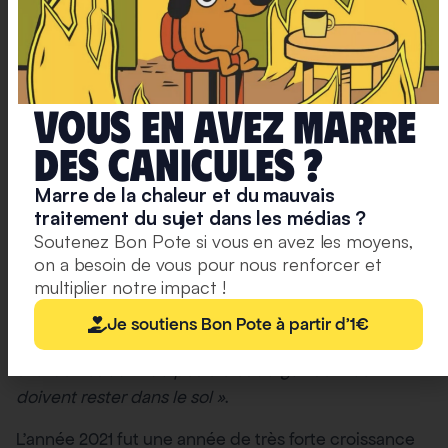
Source :
R B Jackson
et al
2022
Environ. Res. Lett.
17
Vous en avez marre
deS caniculeS ?
Mais croissance des énergies fossiles…
Marre de la chaleur et du mauvais
Pour atteindre la neutralité carbone en 2050, et donc
traitement du sujet dans les médias ?
une supposée croissance verte ou découplage
Soutenez Bon Pote si vous en avez les moyens,
économique, il n’y a pas 150 solutions : mettre fin à
on a besoin de vous pour nous renforcer et
multiplier notre impact !
notre dépendance aux énergies fossiles.
Welsby &
al.
nous disent que
« pour conserver 50% de chance
Je soutiens Bon Pote à partir d'1€
d’arriver à une température de +1.5 °C, 90 % du
charbon et 60 % du pétrole et du gaz connus
doivent rester dans le sol »
.
L’année 2021 fut une année de très forte croissance