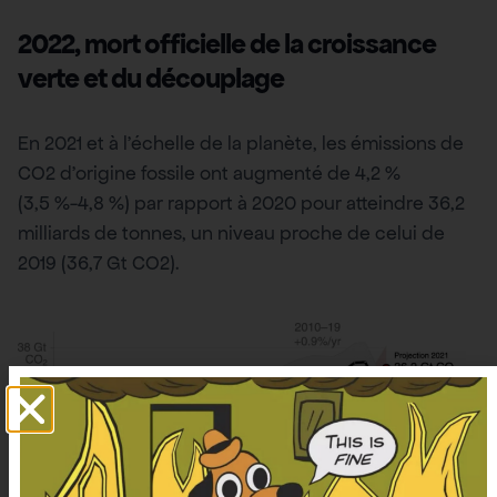
2022, mort officielle de la croissance
verte et du découplage
En 2021 et à l’échelle de la planète, les émissions de
CO2 d’origine fossile ont augmenté de 4,2 %
(3,5 %-4,8 %) par rapport à 2020 pour atteindre 36,2
milliards de tonnes, un niveau proche de celui de
2019 (36,7 Gt CO2).