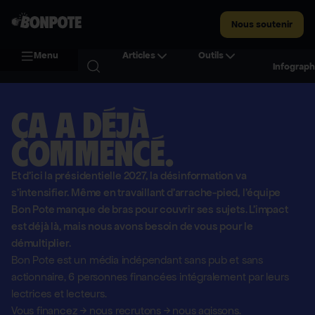
Nous soutenir
Menu
Articles
Outils
Infograph
Ça a déjà
commencé.
Et d'ici la présidentielle 2027, la désinformation va
s'intensifier. Même en travaillant d'arrache-pied, l'équipe
Bon Pote manque de bras pour couvrir ses sujets. L'impact
est déjà là, mais nous avons besoin de vous pour le
démultiplier.
Bon Pote est un média indépendant sans pub et sans
actionnaire,
6 personnes financées intégralement par leurs
lectrices et lecteurs.
Vous financez
→
nous recrutons
→
nous agissons.