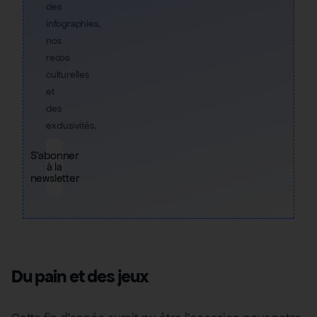
des
infographies,
nos
recos
culturelles
et
des
exclusivités.
S'abonner
à la
newsletter
Du pain et des jeux