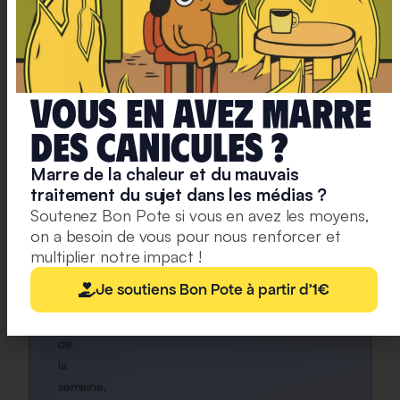
alerte
pour
chaque
article
mis
Vous en avez marre
en
ligne,
deS caniculeS ?
et
Marre de la chaleur et du mauvais
une
traitement du sujet dans les médias ?
lettre
Soutenez Bon Pote si vous en avez les moyens,
hebdo
on a besoin de vous pour nous renforcer et
chaque
multiplier notre impact !
vendredi,
avec
Je soutiens Bon Pote à partir d'1€
un
condensé
de
la
semaine,