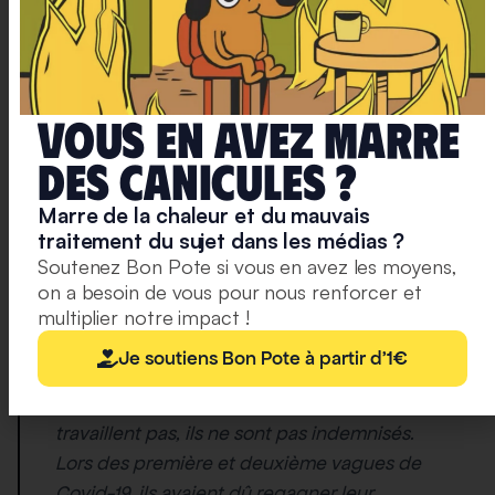
Conséquence 2 : le travail… et la santé
Le marché du travail indien est très loin d’être adapté
aux aléas climatiques présents et à venir. Sophie
Vous en avez marre
Landrin, correspondante pour
le Monde
en Inde,
deS caniculeS ?
apporte quelques précisions sur les travailleurs lors
de la canicule :
Marre de la chaleur et du mauvais
traitement du sujet dans les médias ?
“Au contraire, les gens continuent de
Soutenez Bon Pote si vous en avez les moyens,
travailler, malgré les conditions extrêmes,
on a besoin de vous pour nous renforcer et
car la majorité des travailleurs ne sont pas
multiplier notre impact !
salariés. Ils appartiennent à ce qu’on
Je soutiens Bon Pote à partir d'1€
appelle le « secteur informel », sans
assurance, sans contrat de travail. S’ils ne
travaillent pas, ils ne sont pas indemnisés.
Lors des première et deuxième vagues de
Covid-19, ils avaient dû regagner leur