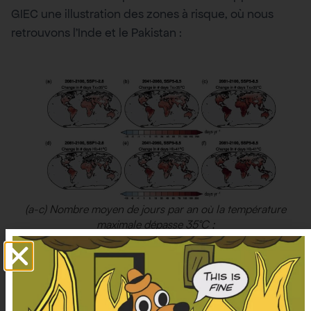
GIEC une illustration des zones à risque, où nous
retrouvons l’Inde et le Pakistan :
(a-c) Nombre moyen de jours par an où la température
maximale dépasse 35°C ;
(d-f) Nombre moyen de jours par an où l’indice de chaleur
(HI) dépasse 41°C.
NOAA
Source : Chapitre 12, AR6 WG1