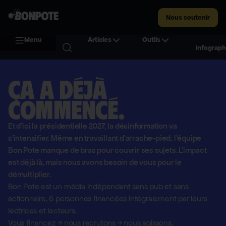
Nous soutenir
Menu
Articles
Outils
Infograph
Ça a déjà
commencé.
Et d'ici la présidentielle 2027, la désinformation va
s'intensifier. Même en travaillant d'arrache-pied, l'équipe
Bon Pote manque de bras pour couvrir ses sujets. L'impact
est déjà là, mais nous avons besoin de vous pour le
démultiplier.
Bon Pote est un média indépendant sans pub et sans
actionnaire,
6 personnes financées intégralement par leurs
lectrices et lecteurs.
Vous financez
→
nous recrutons
→
nous agissons.