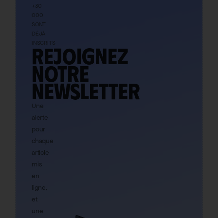
+30
000
SONT
DÉJÀ
INSCRITS
Rejoignez
notre
newsletter
Une
alerte
pour
chaque
article
mis
en
ligne,
et
une