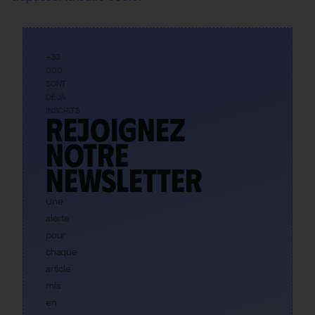
+30
000
SONT
DÉJÀ
INSCRITS
Rejoignez
notre
newsletter
Une
alerte
pour
chaque
article
mis
en