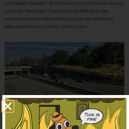
un musée merde !
“. Si certains ont commenté sous le
coup de l’émotion, il est fort probable que ces
actions trouvent désormais plus de sympathie si
elles visent
les criminels climatiques
.
Crédit :