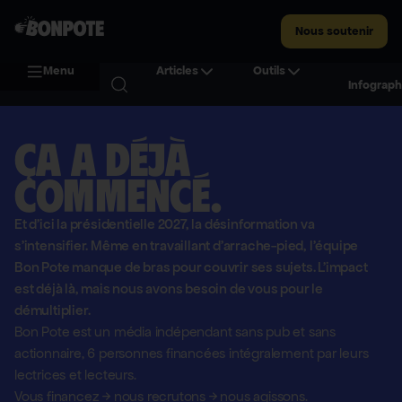
Nous soutenir
Menu
Articles
Outils
Infograph
Ça a déjà
commencé.
Et d'ici la présidentielle 2027, la désinformation va
s'intensifier. Même en travaillant d'arrache-pied, l'équipe
Bon Pote manque de bras pour couvrir ses sujets. L'impact
est déjà là, mais nous avons besoin de vous pour le
démultiplier.
Bon Pote est un média indépendant sans pub et sans
actionnaire,
6 personnes financées intégralement par leurs
lectrices et lecteurs.
Vous financez
→
nous recrutons
→
nous agissons.