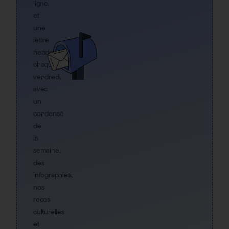
ligne,
et
une
lettre
hebdo
chaque
vendredi,
avec
un
condensé
de
la
semaine,
des
infographies,
nos
recos
culturelles
et