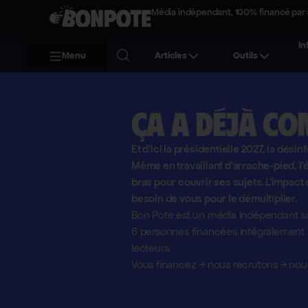
Média indépendant, 100% financé par 
In
Menu
Articles
Outils
Ça a déjà co
Et d'ici la présidentielle 2027, la désin
Même en travaillant d'arrache-pied, 
bras pour couvrir ses sujets. L'impact 
besoin de vous pour le démultiplier.
Bon Pote est un média indépendant sa
6 personnes financées intégralement pa
lecteurs.
Vous financez
→
nous recrutons
→
nous