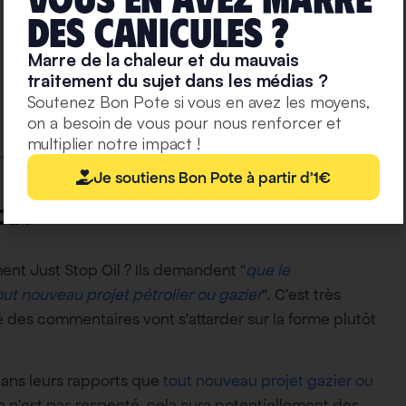
deS caniculeS ?
Marre de la chaleur et du mauvais
traitement du sujet dans les médias ?
Soutenez Bon Pote si vous en avez les moyens,
on a besoin de vous pour nous renforcer et
multiplier notre impact !
Je soutiens Bon Pote à partir d'1€
il ?
ent Just Stop Oil ? Ils demandent “
que le
ut nouveau projet pétrolier ou gazier
“. C’est très
 des commentaires vont s’attarder sur la forme plutôt
 dans leurs rapports que
tout nouveau projet gazier ou
ela n’est pas respecté, cela aura potentiellement des