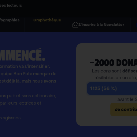
ses lecteurs
fographies
Graphothèque
S'inscrire à la Newsletter
mmencé.
+2000 dona
formation va s'intensifier.
Les dons sont
défisc
l'équipe Bon Pote manque de
résiliables en un clic
est déjà là, mais nous avons
1 125 (56 %)
ns pub et sans actionnaire,
avant le
r leurs lectrices et
Je contri
 agissons.