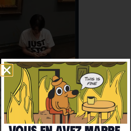
 :
Twitter
ltes et indignations, à la fois de la part de la presse
tivistes climat comme Hugo Clément,
qui considère
es imbéciles
.
alyser les différentes réactions.
Vous en avez marre