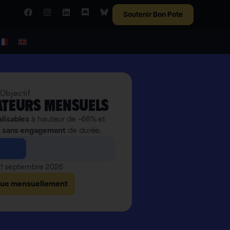
Soutenir Bon Pote
Objectif
teurs mensuels
alisables
à hauteur de -66% et
,
sans engagement
de durée.
 21 septembre 2026
bue mensuellement